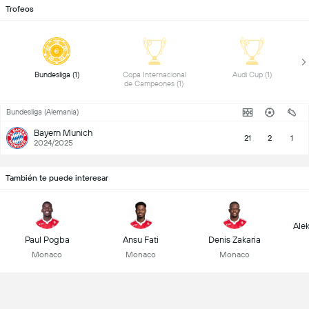
Trofeos
 Bundesliga (1) 
 Copa Internacional 
 Audi Cup (1) 
de Campeones (1) 
Bundesliga (Alemania)
Bayern Munich
21
2
1
2024/2025
También te puede interesar
Ale
Paul Pogba
Ansu Fati
Denis Zakaria
Monaco
Monaco
Monaco