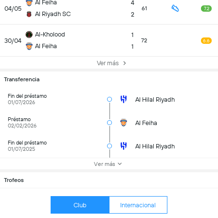
Al Feiha
4
04/05
61
7.2
Al Riyadh SC
2
Al-Kholood
1
30/04
72
6.6
Al Feiha
1
Ver más
Transferencia
Fin del préstamo
Al Hilal Riyadh
01/07/2026
Préstamo
Al Feiha
02/02/2026
Fin del préstamo
Al Hilal Riyadh
01/07/2025
Ver más
Trofeos
Club
Internacional