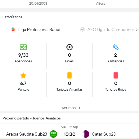
20/01/2003
Altura
Estadísticas
Liga Profesional Saudí
AFC Liga de Campeones Él
9/33
0
2
Apariciones
Goles
Asistencias
6.7
0
0
Puntaje
Tarjetas Amarillas
Tarjetas Rojas
Ver más
Próximo partido - Juegos Asiáticos
vie, 18º sep
10:30
Arabia Saudita Sub23
Catar Sub23