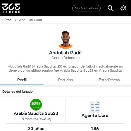
Mis Marcadores
Fútbol
Abdullah Radif
Abdullah Radif
Centro Delantero
Abdullah Radif (Arabia Saudita, 23) es jugador de fútbol y actualmente no
tiene club, su último equipo fue Arabia Saudita Sub23 en Arabia Saudita.
Perfil
Partidos
Estadísticas
Detalles del jugador
Arabia Saudita Sub23
Agente Libre
Partidos(25) Goles (8)
23 años
1.86