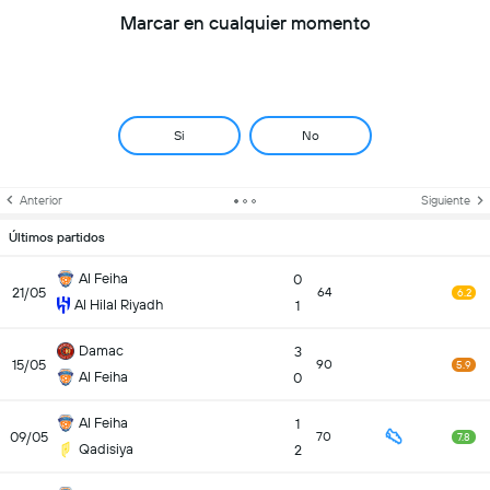
Marcar en cualquier momento
Si
No
Anterior
Siguiente
Últimos partidos
Al Feiha
0
21/05
64
6.2
Al Hilal Riyadh
1
Damac
3
15/05
90
5.9
Al Feiha
0
Al Feiha
1
09/05
70
7.8
Qadisiya
2