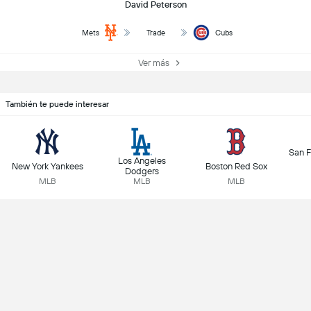
David Peterson
Mets
Trade
Cubs
Ver más
También te puede interesar
San F
Los Angeles
New York Yankees
Boston Red Sox
Dodgers
MLB
MLB
MLB