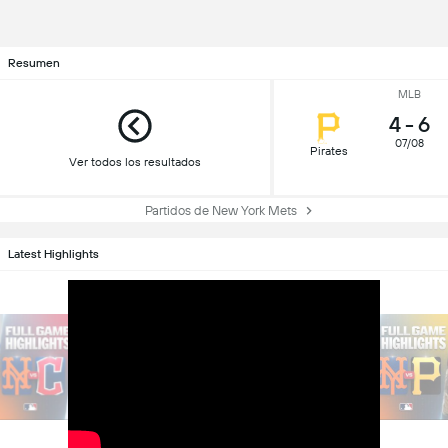
Resumen
MLB
4
-
6
07/08
Pirates
Ver todos los resultados
Partidos de New York Mets
Latest Highlights