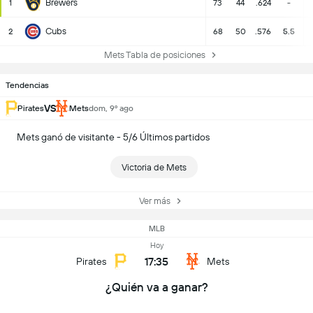
Brewers
1
73
44
.624
-
Cubs
2
68
50
.576
5.5
Mets Tabla de posiciones
Tendencias
VS
Pirates
Mets
dom, 9º ago
Mets ganó de visitante - 5/6 Últimos partidos
Victoria de Mets
Ver más
MLB
Hoy
17:35
Pirates
Mets
¿Quién va a ganar?