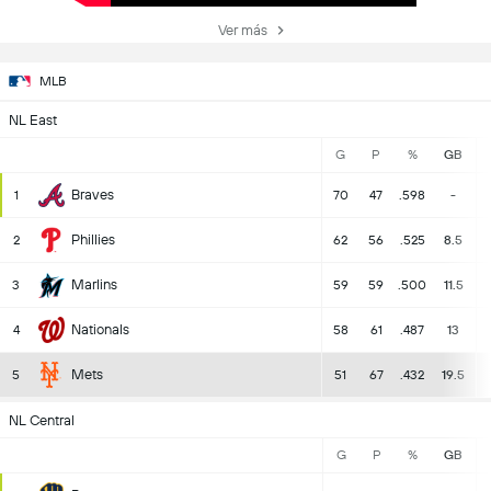
Ver más
MLB
NL East
G
P
%
GB
Braves
1
70
47
.598
-
Phillies
2
62
56
.525
8.5
Marlins
3
59
59
.500
11.5
Nationals
4
58
61
.487
13
Mets
5
51
67
.432
19.5
NL Central
G
P
%
GB