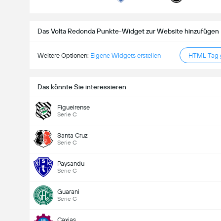
Gesamtanzahl Tore im Spiel (2.5)
Das Volta Redonda Punkte-Widget zur Website hinzufügen
Weitere Optionen:
Eigene Widgets erstellen
HTML-Tag g
Unter
Über
Das könnte Sie interessieren
Figueirense
Serie C
Santa Cruz
Serie C
Paysandu
Serie C
Guarani
Serie C
Caxias