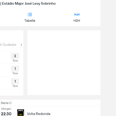
 | Estádio Major José Levy Sobrinho
Tabelle
H2H
l-Sudeste
3
Tore
1
Tore
1
Tore
Serie C
Morgen
22:30
Volta Redonda