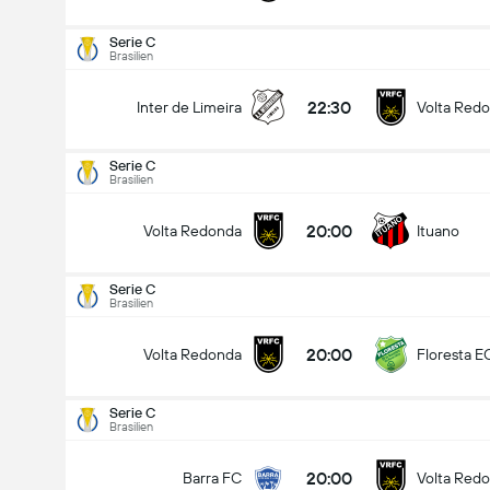
Serie C
Brasilien
22:30
Inter de Limeira
Volta Red
Serie C
Brasilien
20:00
Volta Redonda
Ituano
Serie C
Brasilien
20:00
Volta Redonda
Floresta E
Serie C
Brasilien
Serie C
15.08
20:00
Barra FC
Volta Red
20:00
Volta Redonda
Ituano