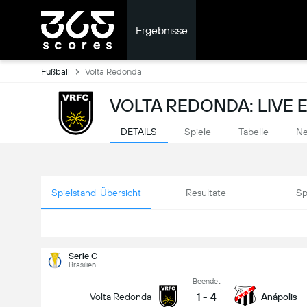
Ergebnisse
Fußball
Volta Redonda
VOLTA REDONDA: LIVE 
DETAILS
Spiele
Tabelle
Ne
Spielstand-Übersicht
Resultate
Sp
Serie C
Brasilien
Beendet
1
-
4
Volta Redonda
Anápolis