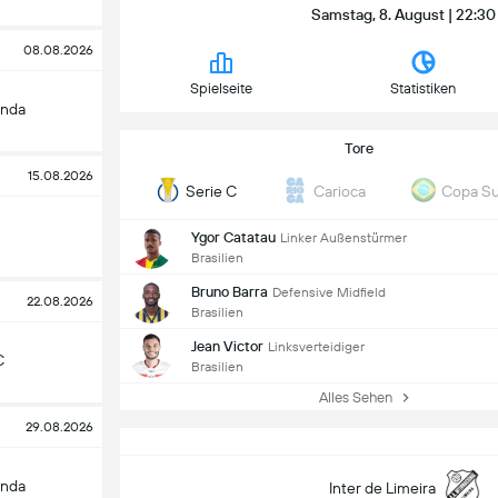
Samstag, 8. August | 22:30
08.08.2026
Spielseite
Statistiken
onda
Tore
15.08.2026
Serie C
Carioca
Copa Su
Ygor Catatau
Linker Außenstürmer
Brasilien
Bruno Barra
Defensive Midfield
22.08.2026
Brasilien
Jean Victor
Linksverteidiger
C
Brasilien
Alles Sehen
29.08.2026
onda
Inter de Limeira