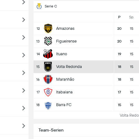
Serie C
P
Sp.
Amazonas
12
20
15
Figueirense
13
20
15
Ituano
14
19
15
Volta Redonda
15
18
15
Maranhão
16
18
15
Itabaiana
17
17
15
Barra FC
18
15
15
Volta Redon
Team-Serien