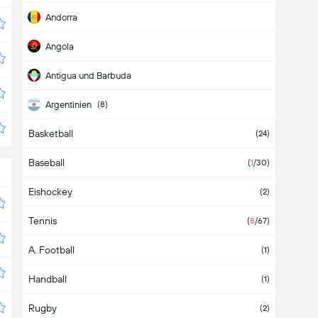
Andorra
Angola
Antigua und Barbuda
Argentinien
(8)
Basketball
Armenien
(3)
(24)
Baseball
Aruba
(
1
/30)
Eishockey
Aserbaidschan
(2)
Tennis
Asien
(2)
(
8
/67)
A. Football
Äthiopien
(1)
Handball
Australien
(1)
Rugby
Bahamas
(2)