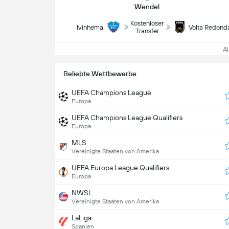
Wendel
Kostenloser
Ivinhema
Volta Redond
Transfer
All
Beliebte Wettbewerbe
UEFA Champions League
Europa
UEFA Champions League Qualifiers
Europa
MLS
Vereinigte Staaten von Amerika
UEFA Europa League Qualifiers
Europa
NWSL
Vereinigte Staaten von Amerika
LaLiga
Spanien