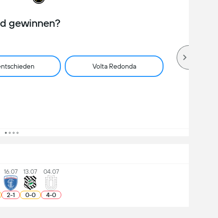
rd gewinnen?
ntschieden
Volta Redonda
16.07
13.07
04.07
2
-
1
0
-
0
4
-
0