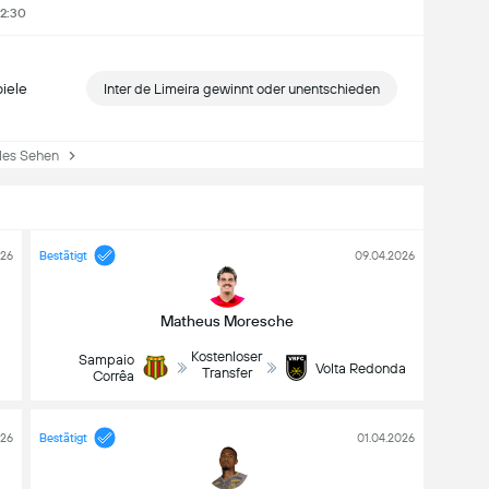
22:30
iele
Inter de Limeira gewinnt oder unentschieden
es Sehen
026
Bestätigt
09.04.2026
Matheus Moresche
Kostenloser
Sampaio
Volta Redonda
Transfer
Corrêa
026
Bestätigt
01.04.2026