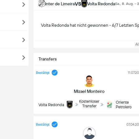
VS
Inter de Limeira
Volta Redonda
Sa., 8. Aug. - 
Volta Redonda hat nicht gewonnen - 6/7 Letzten Sp
All
Transfers
Bestätigt
11.07.2
Mizael Monteiro
Kostenloser
Oriente
Volta Redonda
Transfer
Petrolero
Bestätigt
07.04.2