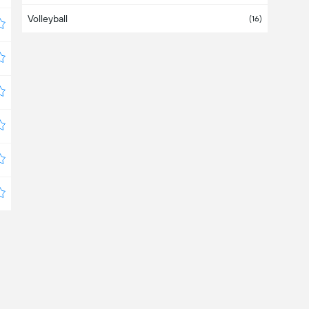
Volleyball
Bahrein
(16)
Bangladesch
Barbados
Belgien
(1)
Belize
Bermuda
Bolivien
(4)
Bosnien-Herzegowina
(1)
Botswana
Brasilien
(3)
Brunei Darussalam