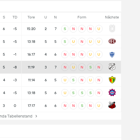
S
TD
Tore
U
N
Form
Nächste
6
-5
15:20
2
7
S
N
N
N
U
5
-5
13:18
5
5
S
U
N
U
U
5
-1
16:17
4
6
N
N
N
U
U
5
-8
11:19
3
7
N
U
N
S
N
4
-3
11:14
6
5
U
S
N
U
N
4
-5
13:18
5
6
U
S
S
S
N
3
0
17:17
6
6
N
N
S
N
U
da Tabellenstand