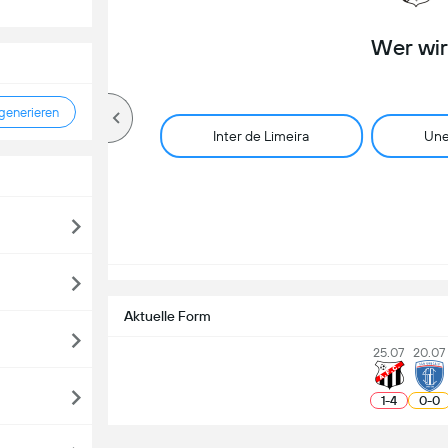
Wer wi
enerieren
Inter de Limeira
Une
Aktuelle Form
25.07
20.07
1
-
4
0
-
0