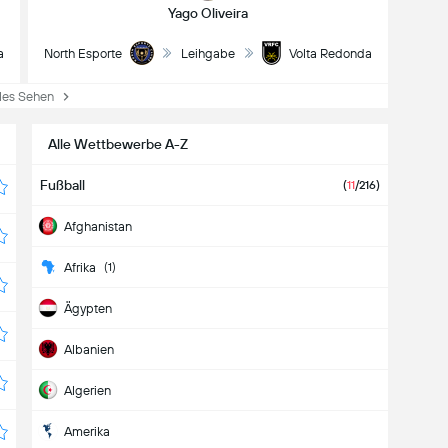
Yago Oliveira
a
North Esporte
Leihgabe
Volta Redonda
es Sehen
Alle Wettbewerbe A-Z
Fußball
(
11
/216)
Afghanistan
Afrika
(1)
Ägypten
Albanien
Algerien
Amerika