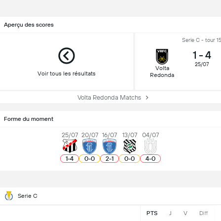
Aperçu des scores
Serie C - tour 1
1
-
4
25/07
Volta
Voir tous les résultats
Redonda
Volta Redonda Matchs
Forme du moment
25/07
20/07
16/07
13/07
04/07
1
-
4
0
-
0
2
-
1
0
-
0
4
-
0
Serie C
PTS
J
V
Diff