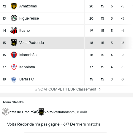
Amazonas
12
20
15
6
-5
Figueirense
13
20
15
5
-5
Ituano
14
19
15
5
-1
Volta Redonda
15
18
15
5
-8
Maranhão
16
18
15
4
-3
Itabaiana
17
17
15
4
-5
Barra FC
18
15
15
3
0
#NOM_COMPETITEUR Classement
Team Streaks
VS
Inter de Limeira
Volta Redonda
sam., 8 août
Volta Redonda n'a pas gagné - 6/7 Derniers matchs