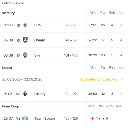
Letzten Spiele
Min
Pts
Reb
Ast
Mercury
07.08
@
Sun
75
-
72
27:46
25
0
3
05.08
@
Dream
96
-
82
26:22
19
5
4
03.08
@
Sky
101
-
106
20:32
20
1
4
Min
Pts
Reb
Ast
Sparks
25.06.2026 - 02.08.2026
12 Spiele nicht gespielt
21.06
VS
Liberty
98
-
97
35:53
12
3
7
Min
Pts
Reb
Ast
St
Team Coop
25.07
VS
Team Spoon
122
-
129
Verletzt