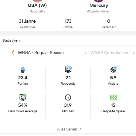
USA (W)
Mercury
Nationality
Aktueller Verein
31 Jahre
1.73
0
24.08.1994
Größe
Verein Nr.
Statistiken
WNBA - Regular Season
WNBA Commissioner's 
23.4
2.1
5.9
Punkte
Rebounds
Assists
54%
31.9
15
Field Goals Average
Minuten
Gespielte Spiele
Alles Sehen