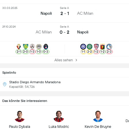
30.03.2025
Serie A
2 - 1
Napoli
AC Milan
29.10.2024
Serie A
0 - 2
AC Milan
Napoli
2
-
1
2
-
0
1
-
3
1
-
0
0
-
3
1
-
1
2
-
2
1
-
2
1
-
2
2
-
3
Alles sehen
Spielinfo
Stadio Diego Armando Maradona
Kapazität: 54,726
Das könnte Sie interessieren
D
Paulo Dybala
Luka Modric
Kevin De Bruyne