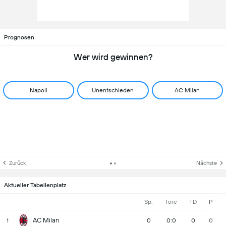
Prognosen
Wer wird gewinnen?
Napoli
Unentschieden
AC Milan
Zurück
Nächste
Aktueller Tabellenplatz
Sp.
Tore
TD
P
AC Milan
1
0
0:0
0
0