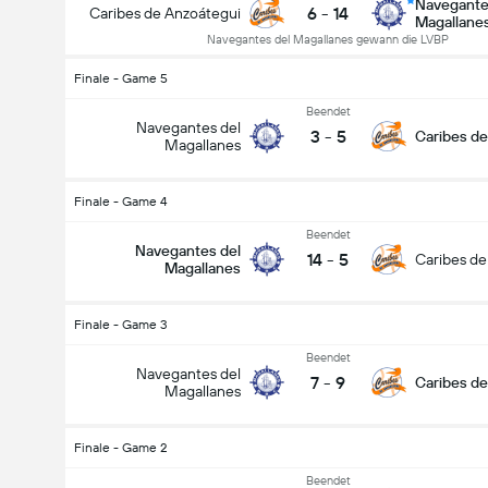
Navegante
6
-
14
Caribes de Anzoátegui
Magallane
Navegantes del Magallanes gewann die LVBP
Finale - Game 5
Beendet
Navegantes del
3
-
5
Caribes de
Magallanes
Finale - Game 4
Beendet
Navegantes del
14
-
5
Caribes de
Magallanes
Finale - Game 3
Beendet
Navegantes del
7
-
9
Caribes de
Magallanes
Finale - Game 2
Beendet