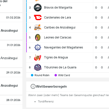
s del
s
Bravos de Margarita
2
0
0
.
Cardenales de Lara
01.02.2026
3
0
0
.
Caribes de Anzoátegui
4
0
0
.
 Anzoátegui
Leones del Caracas
5
0
0
.
31.01.2026
Navegantes del Magallanes
6
0
0
.
Tigres de Aragua
7
0
0
.
 Anzoátegui
Tiburones de La Guaira
8
0
0
.
29.01.2026
Round Robin
Wild Card
 Anzoátegui
Wettbewerbsregeln
Wenn zwei (oder mehr) Teams bei Gewinnquote gleichauf lie
28.01.2026
Tordifferenz