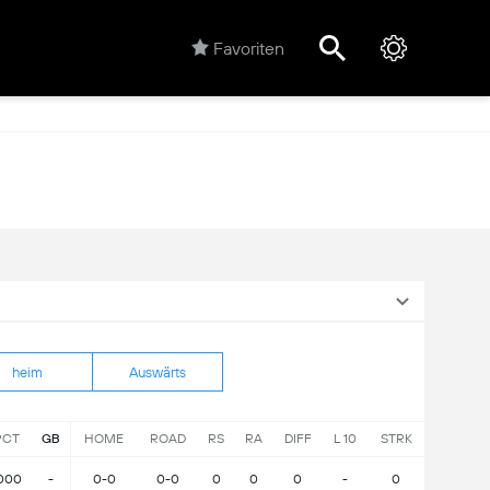
Favoriten
heim
Auswärts
PCT
GB
HOME
ROAD
RS
RA
DIFF
L 10
STRK
000
-
0-0
0-0
0
0
0
-
0