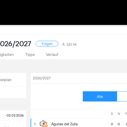
026/2027
Folgen
323.9K
igkeiten
Tipps
Verlauf
2026/2027
ielplan
Alle
S
N
02.02.2026
Águilas del Zulia
1
0
0
.