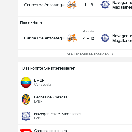
Navegante
1
-
3
Caribes de Anzoátegui
Magallane
Finale - Game 1
Beendet
Navegante
4
-
12
Caribes de Anzoátegui
Magallane
Alle Ergebnisse anzeigen
Das könnte Sie interessieren
LMBP
Venezuela
Leones del Caracas
LVBP
Navegantes del Magallanes
LVBP
Cardenales de Lara