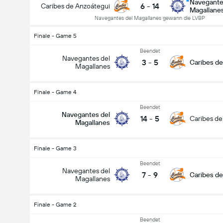
Navegante
6
-
14
Caribes de Anzoátegui
Magallane
Navegantes del Magallanes gewann die LVBP
Finale - Game 5
Beendet
Navegantes del
3
-
5
Caribes de
Magallanes
Finale - Game 4
Beendet
Navegantes del
14
-
5
Caribes de
Magallanes
Finale - Game 3
Beendet
Navegantes del
7
-
9
Caribes de
Magallanes
Finale - Game 2
Beendet