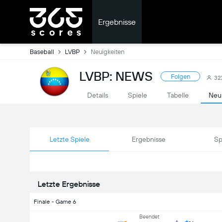
Ergebnisse
Baseball
LVBP
Neuigkeiten
LVBP: NEWS
Folgen
32
Details
Spiele
Tabelle
Neu
Letzte Spiele
Ergebnisse
Sp
Letzte Ergebnisse
Finale - Game 6
Beendet