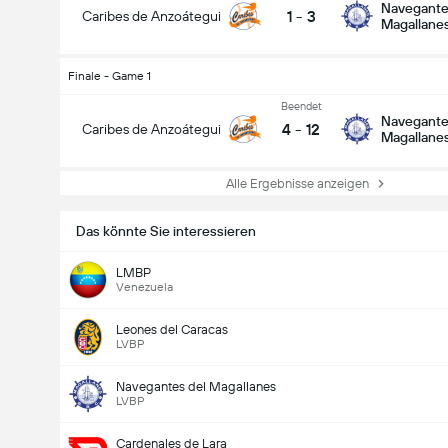
Navegante
1
-
3
Caribes de Anzoátegui
Magallane
Finale - Game 1
Beendet
Navegante
4
-
12
Caribes de Anzoátegui
Magallane
Alle Ergebnisse anzeigen
Das könnte Sie interessieren
LMBP
Venezuela
Leones del Caracas
LVBP
Navegantes del Magallanes
LVBP
Cardenales de Lara