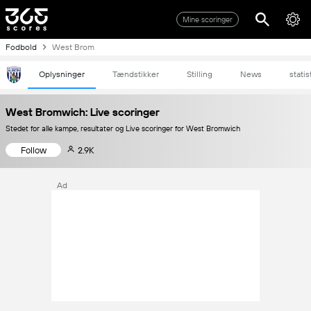
Mine scoringer
Fodbold
West Brom
Oplysninger
Tændstikker
Stilling
News
statis
West Bromwich: Live scoringer
Stedet for alle kampe, resultater og Live scoringer for West Bromwich
Follow
2.9K
Ad