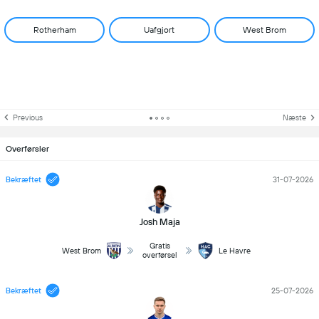
Rotherham
Uafgjort
West Brom
Previous
Næste
Overførsler
Bekræftet
31-07-2026
Josh Maja
Gratis
West Brom
Le Havre
overførsel
Bekræftet
25-07-2026