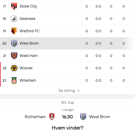
Stoke City
17
0
0:0
0
0
Swansea
18
0
0:0
0
0
Watford FC
19
0
0:0
0
0
West Brom
20
0
0:0
0
0
West Ham
21
0
0:0
0
0
Wolves
22
0
0:0
0
0
Wrexham
23
0
0:0
0
0
Se stilling
EFL Cup
I morgen
16:30
Rotherham
West Brom
Hvem vinder?