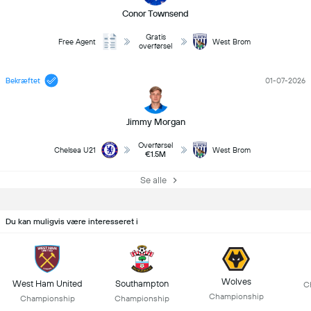
Conor Townsend
Gratis
Free Agent
West Brom
overførsel
Bekræftet
01-07-2026
Jimmy Morgan
Overførsel
Chelsea U21
West Brom
€1.5M
Se alle
Du kan muligvis være interesseret i
Wolves
West Ham United
Southampton
C
Championship
Championship
Championship