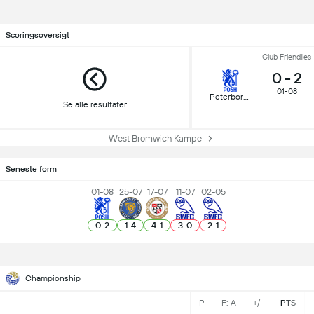
Scoringsoversigt
Club Friendlies
0
-
2
01-08
Peterborough
Se alle resultater
West Bromwich Kampe
Seneste form
01-08
25-07
17-07
11-07
02-05
0
-
2
1
-
4
4
-
1
3
-
0
2
-
1
Championship
P
F: A
+/-
PTS