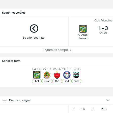
Scoringsoversigt
Club Friendlies
1
-
3
04-08
Al Arabi
Se alle resultater
Kuwait
Pyramids Kampe
Seneste form
04-08
29-07
26-07
20-05
10-05
1
-
3
0
-
2
0
-
1
2
-
1
2
-
1
Premier League
P
F: A
+/-
PTS