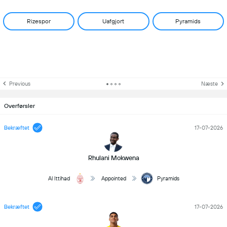
Rizespor
Uafgjort
Pyramids
Previous
Næste
Overførsler
Bekræftet
17-07-2026
Rhulani Mokwena
Al Ittihad
Appointed
Pyramids
Bekræftet
17-07-2026