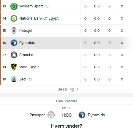
Modern Sport FC
13
0
0:0
0
0
National Bank Of Egypt
14
0
0:0
0
0
Petrojet
15
0
0:0
0
0
Pyramids
16
0
0:0
0
0
Smouha
17
0
0:0
0
0
Wadi Degla
18
0
0:0
0
0
Zed FC
19
0
0:0
0
0
Se stilling
Club Friendlies
08-08
11:00
Rizespor
Pyramids
Hvem vinder?