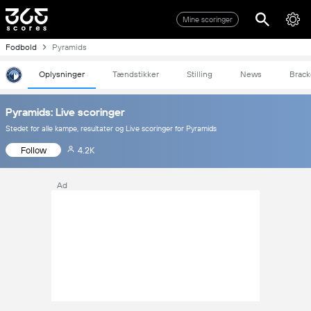
Mine scoringer
Fodbold
Pyramids
Oplysninger
Tændstikker
Stilling
News
Brack
Pyramids: Live scoringer
Stedet for alle kampe, resultater og Live scoringer for Pyramids
Follow
4.2K
Ad