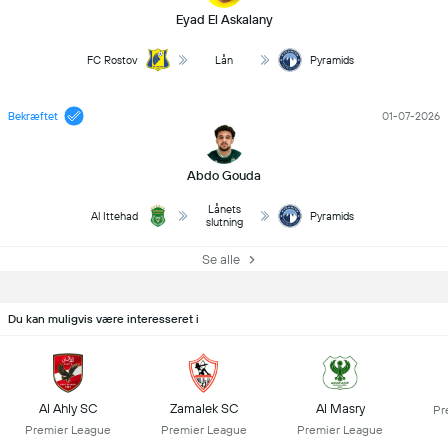
Eyad El Askalany
FC Rostov
Lån
Pyramids
Bekræftet
01-07-2026
Abdo Gouda
Lånets
Al Ittehad
Pyramids
slutning
Se alle
Du kan muligvis være interesseret i
Al Ahly SC
Zamalek SC
Al Masry
Pr
Premier League
Premier League
Premier League