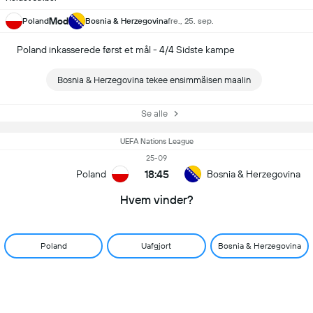
Mod
Poland
Bosnia & Herzegovina
fre., 25. sep.
Poland inkasserede først et mål - 4/4 Sidste kampe
Bosnia & Herzegovina tekee ensimmäisen maalin
Se alle
UEFA Nations League
25-09
18:45
Poland
Bosnia & Herzegovina
Hvem vinder?
Poland
Uafgjort
Bosnia & Herzegovina