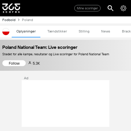
Mine scoringer
Fodbold
Poland
Oplysninger
Tændstikker
Stilling
News
Brack
Poland National Team: Live scoringer
Stedet for alle kampe, resultater og Live scoringer for Poland National Team
Follow
5.3K
Ad