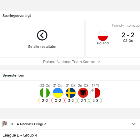
Scoringsoversigt
Friendly Internatio
2
-
2
03-06
Poland
Se alle resultater
Poland National Team Kampe
Seneste form
03-06
31-05
31-03
26-03
17-11
2
-
2
0
-
2
3
-
2
2
-
1
2
-
3
UEFA Nations League
League B - Group 4