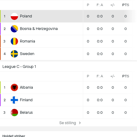
P
F: A
+/-
PTS
Poland
1
0
0:0
0
0
Bosnia & Herzegovina
2
0
0:0
0
0
Romania
3
0
0:0
0
0
Sweden
4
0
0:0
0
0
League C - Group 1
P
F: A
+/-
PTS
Albania
1
0
0:0
0
0
Finland
2
0
0:0
0
0
Belarus
3
0
0:0
0
0
Se stilling
Holdet striber