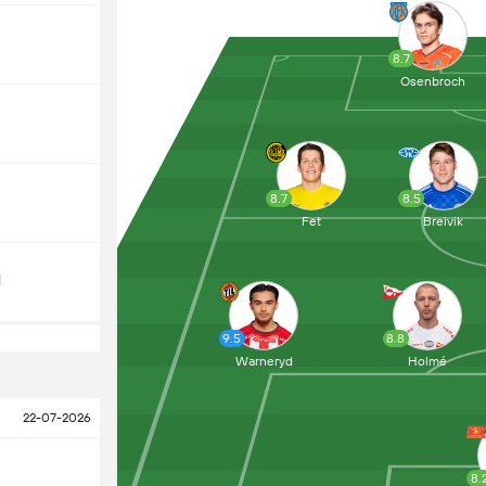
8.7
Osenbroch
8.7
8.5
Fet
Breivik
d
9.5
8.8
Warneryd
Holmé
22-07-2026
8.