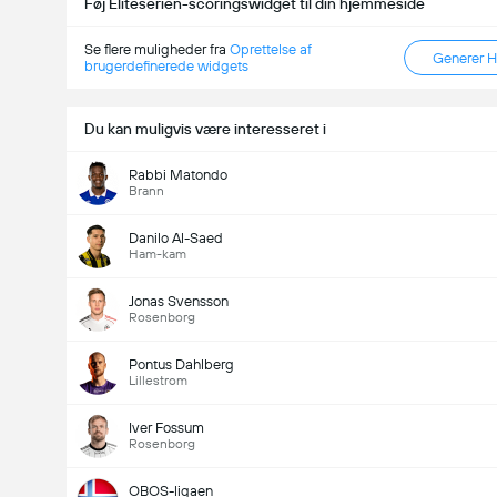
Føj Eliteserien-scoringswidget til din hjemmeside
Se flere muligheder fra
Oprettelse af
Generer 
brugerdefinerede widgets
Du kan muligvis være interesseret i
Rabbi Matondo
Brann
Danilo Al-Saed
Ham-kam
Jonas Svensson
Rosenborg
Pontus Dahlberg
Lillestrom
Iver Fossum
Rosenborg
OBOS-ligaen