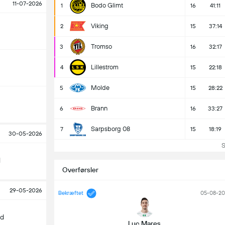
11-07-2026
Bodo Glimt
1
16
41:11
Viking
2
15
37:14
Tromso
3
16
32:17
Lillestrom
4
15
22:18
Molde
5
15
28:22
Brann
6
16
33:27
Sarpsborg 08
7
15
18:19
30-05-2026
Se 
d
Overførsler
29-05-2026
Bekræftet
05-08-20
nd
Luc Mares