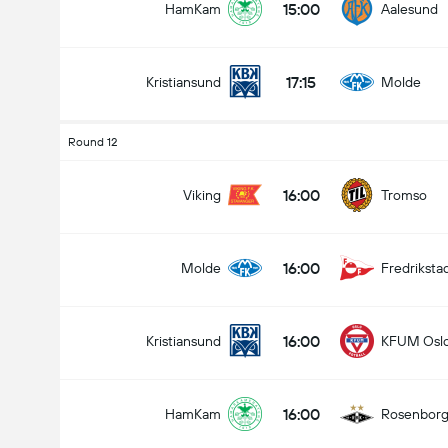
15:00
HamKam
Aalesund
Hvem vinder?
17:15
Kristiansund
Molde
om
Uafgjort
Rosenborg
Round 12
16:00
Viking
Tromso
16:00
Molde
Fredriksta
16:00
Kristiansund
KFUM Osl
16:00
HamKam
Rosenbor