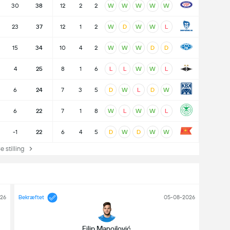
30
38
12
2
2
W
W
W
W
W
23
37
12
1
2
W
D
W
W
L
15
34
10
4
2
W
W
W
D
D
4
25
8
1
6
L
L
W
W
L
6
24
7
3
5
D
W
L
D
W
6
22
7
1
8
W
L
W
W
L
-1
22
6
4
5
D
W
D
W
W
stilling
26
Bekræftet
05-08-2026
Filip Manojlović