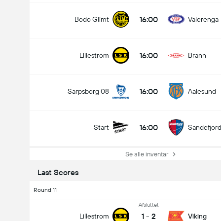
16:00
Bodo Glimt
Valerenga
16:00
Lillestrom
Brann
16:00
Sarpsborg 08
Aalesund
16:00
Start
Sandefjor
Se alle inventar
Last Scores
Round 11
Afsluttet
1
-
2
Lillestrom
Viking