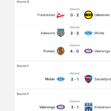
Round 13
Afsluttet
0
-
2
Fredrikstad
Lillestrom
Afsluttet
2
-
2
Aalesund
Molde
Afsluttet
4
-
0
Tromso
Valerenga
Round 11
Afsluttet
2
-
1
Molde
Sandefjor
Round 11
Afsluttet
3
-
1
Valerenga
Kristiansu