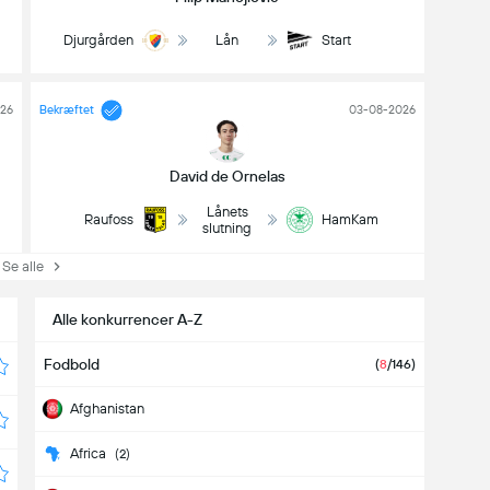
Djurgården
Lån
Start
26
Bekræftet
03-08-2026
David de Ornelas
Lånets
Raufoss
HamKam
slutning
e alle
Alle konkurrencer A-Z
Fodbold
(
8
/146)
Afghanistan
Africa
(2)