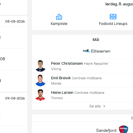
o
lørdag, 8. augus
08-08-2026
Kampliste
Fodbold Lineups
t
Mål
Eliteserien
 08
Peter Christiansen
Højre fløjspiller
Viking
Emil Breivik
Centrale midtbane
d
Molde
Heine Larsen
Centrale midtbane
Tromso
09-08-2026
Se alle
g
E
Sandefjord