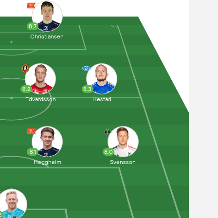
8.7
Christiansen
8.2
8.3
Edvardsson
Hestad
8.1
8.0
Heggheim
Svensson
2