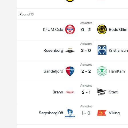
Round 13
Afsluttet
0
-
2
KFUM Oslo
Bodo Glim
Afsluttet
3
-
0
Rosenborg
Kristiansu
Afsluttet
2
-
2
Sandefjord
HamKam
Afsluttet
2
-
1
Brann
Start
Afsluttet
1
-
0
Sarpsborg 08
Viking