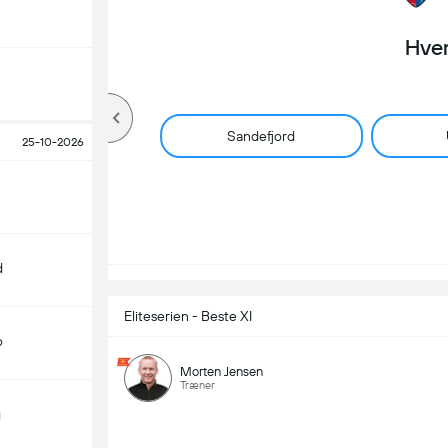
Hve
Sandefjord
25-10-2026
d
Eliteserien - Beste XI
o
Morten Jensen
Træner
g