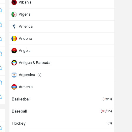
Albania
Algeria
America
Andorra
Angola
Antigua & Barbuda
Argentina
(7)
Armenia
Basketball
Aruba
(
9
/23)
Baseball
Asia
(
10
/36)
Hockey
Australia
(3)