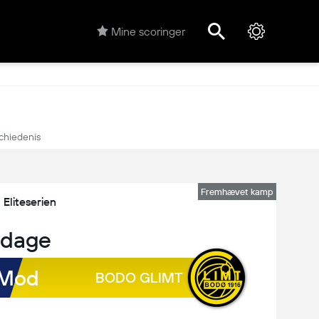
Mine scoringer
chiedenis
Fremhævet kamp
Eliteserien
 dage
Mod
BODO GLIMT