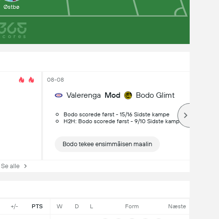
Østbø
08-08
Valerenga
Mod
Bodo Glimt
Bodo scorede først - 15/16 Sidste kampe
H2H: Bodo scorede først - 9/10 Sidste kampe
Bodo tekee ensimmäisen maalin
e alle
+/-
PTS
W
D
L
Form
Næste