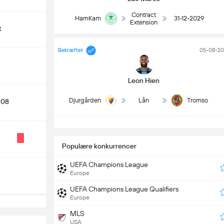
Contract
HamKam
31-12-2029
Extension
t
Bekræftet
05-08-20
Leon Hien
Djurgården
Lån
Tromso
 08
S
Populære konkurrencer
UEFA Champions League
Europe
UEFA Champions League Qualifiers
Europe
MLS
USA