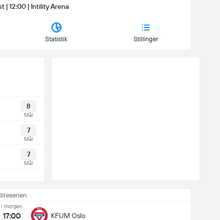
t | 12:00 | Intility Arena
Statistik
Stillinger
8
Mål
7
Mål
7
Mål
liteserien
I morgen
17:00
KFUM Oslo