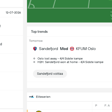
12-07-2026
t
Top trends
Tomorrow
nd
Sandefjord
Mod
KFUM Oslo
Oslo lost away - 4/4 Sidste kampe
H2H: Sandefjord won at home - 4/4 Sidste kampe
Sandefjord voittaa
S
Eliteserien
P
F: A