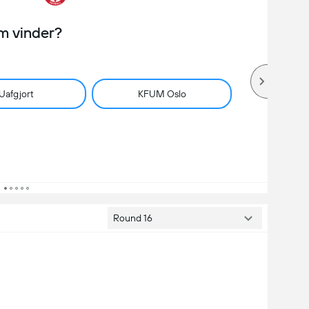
m vinder?
Uafgjort
KFUM Oslo
Round 16