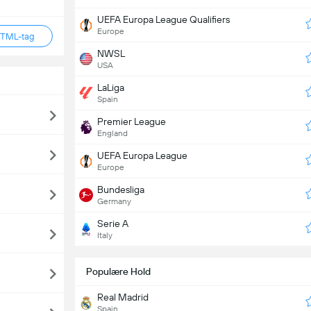
UEFA Europa League Qualifiers
Europe
HTML-tag
NWSL
USA
LaLiga
Spain
Premier League
England
UEFA Europa League
Europe
Bundesliga
Germany
Serie A
Italy
Populære Hold
Real Madrid
Spain