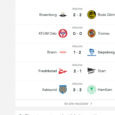
Afsluttet
2
-
2
Rosenborg
Bodo Glim
Afsluttet
0
-
0
KFUM Oslo
Tromso
Afsluttet
1
-
2
Brann
Sarpsborg
Afsluttet
2
-
1
Fredrikstad
Start
Afsluttet
2
-
2
Aalesund
HamKam
Se alle resultater