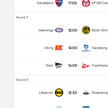
17:00
Sandefjord
KFUM Osl
Round 17
12:00
Valerenga
Bodo Glim
14:00
Viking
Sarpsborg
16:00
Start
Fredriksta
Round 17
12:30
Lillestrom
Rosenbor
Eliteserien
09-08
12:30
Lillestrom
Rosenborg