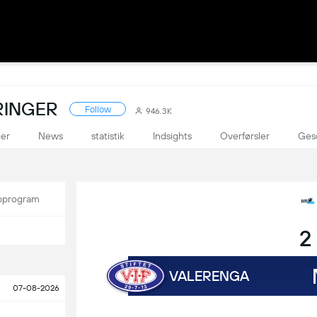
RINGER
Follow
946.3K
ger
News
statistik
Indsights
Overførsler
Ges
program
2
VALERENGA
07-08-2026