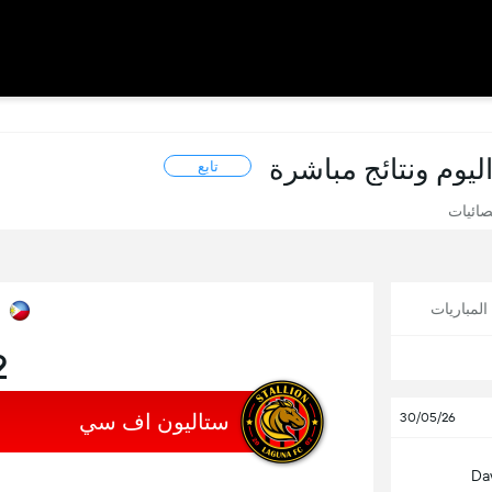
يوم ونتائج مباشرة
تابع
صائيات
لمباريات
2
ستاليون اف سي
30/05/26
Da