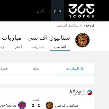
نتائج
أخبار
كرة قدم
ستاليون اف سي
ستاليون اف سي - مباريات ال
التفاصيل
المباريات
أخبار
الإح
كل المباريات
نتائج
جدول ا
الدوري الاول
في الفلبين
انتهت
2
-
2
ستاليون اف سي
vao Aguilas