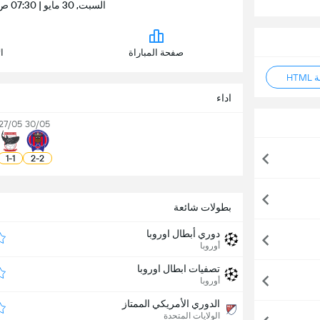
السبت, 30 مايو | 07:30 ص | خوسي ريزال ميموريال ستاديوم
صفحة المباراة
ا
HT
اداء
27/05
30/05
1
-
1
2
-
2
بطولات شائعة
دوري أبطال اوروبا
أوروبا
تصفيات ابطال اوروبا
أوروبا
الدوري الأمريكي الممتاز
الولايات المتحدة