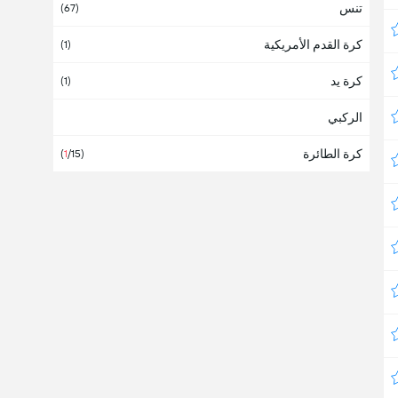
تنس
أنتيغوا وبربودا
(67)
كرة القدم الأمريكية
أنجولا
(1)
كرة يد
أندورا
(1)
الركبي
أوروبا
(2)
كرة الطائرة
أوروغواي
(
1
/15)
(1)
أوزبكستان
(3)
أوغندا
أوقيانوسيا
أوكرانيا
(1)
أيرلندا
(8)
أيسلندا
(2)