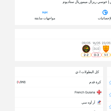
لإحصائيات
مواجهات سابقة
09/05
16/05
23/05
2
-
2
0
-
3
1
-
1
كل البطولات ا-ي
كرة قدم
(
5
/212)
French Guiana
آر أوه سي