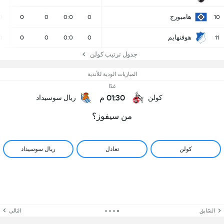
هامبورج
0
0
0
0:0
0
10
هوفنهايم
0
0
0
0:0
0
11
جدول ترتيب كولن
المباريات الودية للأندية
غدًا
01:30 م
كولن
ريال سوسيداد
من سيفوز؟
كولن
تعادل
ريال سوسيداد
السّابق
التالي