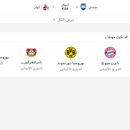
انتقال
سيدني
كولن
€1M
عرض الكل
قد تكون مهتمًا بـ
بوروسي
باير ليفركوزن
بايرن ميونخ
بوروسيا دورتموند
ال
الدوري الألماني
الدوري الألماني
الدوري الألماني