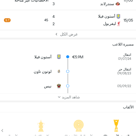
17/05
الاحصائيات غير متاحة
سندرلاند
3
أستون فيلا
4
15/05
45
5.7
ليفربول
2
عرض الكل
مسيرة اللاعب
انتقال
€5.9M
أستون فيلا
01/07/24
انتقال حر
لوتون تاون
09/08/23
نيس
05/09/22
شاهد المزيد
الألقاب