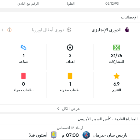
05/12/93
الطول
الرقم مع النادي
الإحصائيات
الدوري الإنجليزي
دوري أبطال اوروبا
الد
1
3
21/76
المشاركات
اهداف
صناعة
0
1
6.9
التقييم
بطاقات صفراء
بطاقات حمراء
عرض الكل
المباراة القادمة - كأس السوبر الأوروبي
أربعاء, 12 أغسطس
07:00 م
باريس سان جيرمان
أستون فيلا