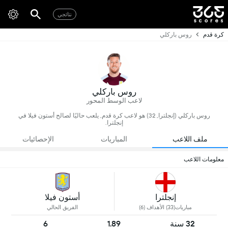
نتائجي
كرة قدم
روس باركلي
روس باركلي
لاعب الوسط المحور
روس باركلي (إنجلترا, 32) هو لاعب كرة قدم, يلعب حاليًا لصالح أستون فيلا في
إنجلترا.
ملف اللاعب
المباريات
الإحصائيات
معلومات اللاعب
إنجلترا
أستون فيلا
مباريات(33) الأهداف (6)
الفريق الحالي
32 سنة
1.89
6