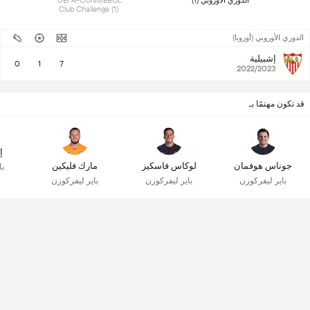
 الدوري الأوروبي (1) 
 UEFA-CONMEBOL 
Club Challenge (1) 
الدوري الأوروبي (أوروبا)
إشبيلية
0
1
7
2022/2023
قد تكون مهتمًا بـ
إ
جوناس هوفمان
لوكاس فاسكيز
مارك فليكين
با
باير ليفركوزن
باير ليفركوزن
باير ليفركوزن