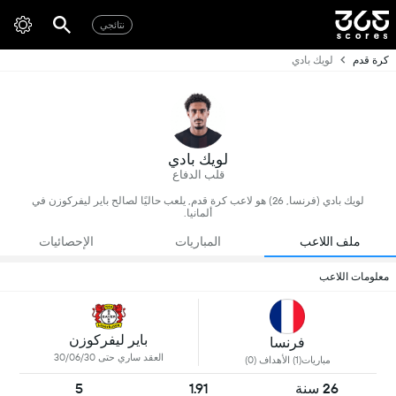
نتائجي
كرة قدم
لويك بادي
لويك بادي
قلب الدفاع
لويك بادي (فرنسا, 26) هو لاعب كرة قدم, يلعب حاليًا لصالح باير ليفركوزن في
ألمانيا.
ملف اللاعب
المباريات
الإحصائيات
معلومات اللاعب
باير ليفركوزن
فرنسا
العقد ساري حتى 30/06/30
مباريات(1) الأهداف (0)
26 سنة
1.91
5