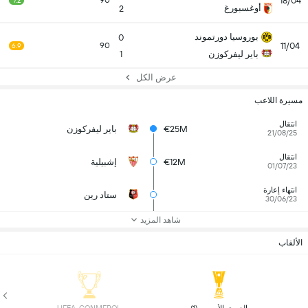
18/04
90
7.2
أوغسبورغ
2
بوروسيا دورتموند
0
11/04
90
6.9
باير ليفركوزن
1
عرض الكل
مسيرة اللاعب
انتقال
€25M
باير ليفركوزن
21/08/25
انتقال
€12M
إشبيلية
01/07/23
انتهاء إعارة
ستاد رين
30/06/23
شاهد المزيد
الألقاب