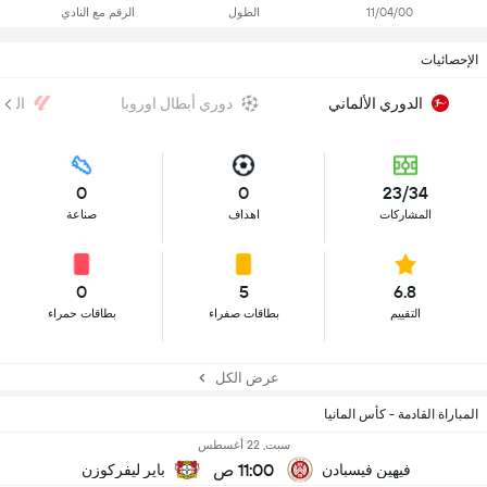
11/04/00
الطول
الرقم مع النادي
الإحصائيات
الدوري الألماني
دوري أبطال اوروبا
الدو
0
0
23/34
المشاركات
اهداف
صناعة
0
5
6.8
التقييم
بطاقات صفراء
بطاقات حمراء
عرض الكل
المباراة القادمة - كأس المانيا
سبت, 22 أغسطس
11:00 ص
فيهين فيسبادن
باير ليفركوزن