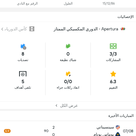
15/12/86
الطول
الرقم مع النادي
الإحصائيات
Apertura - الدوري المكسيكي الممتاز
كأس الدوريات
8
0
3/3
المشاركات
شباك نظيفة
تصديات
5
0/0
6.3
التقييم
انقاذ ركلات جزاء
تلقى أهداف
عرض الكل
المباريات الأخيرة
سينسيناتي
2
07/08
90
5.9
بوماس يونام
0