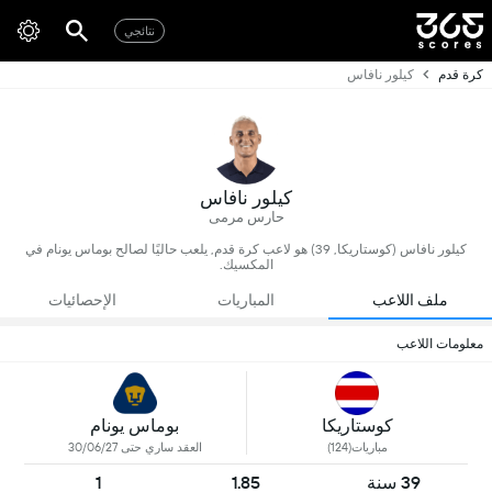
نتائجي
كرة قدم
كيلور نافاس
كيلور نافاس
حارس مرمى
كيلور نافاس (كوستاريكا, 39) هو لاعب كرة قدم, يلعب حاليًا لصالح بوماس يونام في
المكسيك.
ملف اللاعب
المباريات
الإحصائيات
معلومات اللاعب
كوستاريكا
بوماس يونام
مباريات(124)
العقد ساري حتى 30/06/27
39 سنة
1.85
1