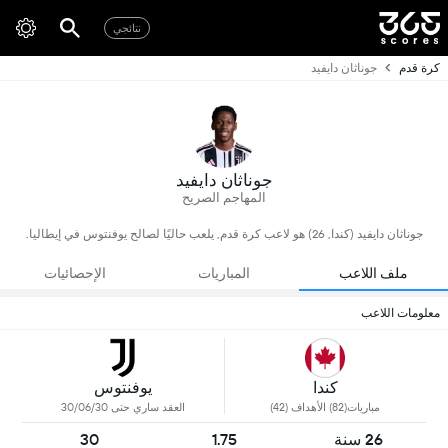
نتائجي
كرة قدم
جوناثان دايفيد
جوناثان دايفيد
المهاجم الصريح
جوناثان دايفيد (كندا, 26) هو لاعب كرة قدم, يلعب حاليًا لصالح يوفنتوس في إيطاليا.
ملف اللاعب
المباريات
الإحصائيات
معلومات اللاعب
كندا
يوفنتوس
مباريات(82) الأهداف (42)
العقد ساري حتى 30/06/30
26 سنة
1.75
30