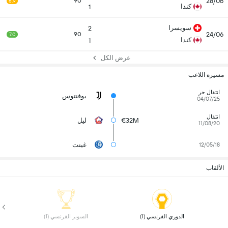
28/06
90
6.9
كندا
1
سويسرا
2
24/06
90
7.0
كندا
1
عرض الكل
مسيرة اللاعب
انتقال حر
يوفنتوس
04/07/25
انتقال
€32M
ليل
11/08/20
غينت
12/05/18
الألقاب
 الدوري الفرنسي (1) 
 السوبر الفرنسي (1) 