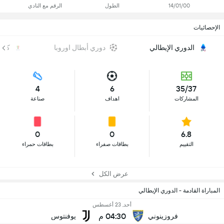
14/01/00
الطول
الرقم مع النادي
الإحصائيات
الدوري الإيطالي
دوري أبطال اوروبا
كأس 
4
6
35/37
المشاركات
اهداف
صناعة
0
0
6.8
التقييم
بطاقات صفراء
بطاقات حمراء
عرض الكل
المباراة القادمة - الدوري الإيطالي
أحد, 23 أغسطس
04:30 م
فروزينوني
يوفنتوس