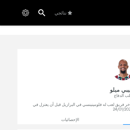
نتائجي
يبي ميلو
ب الدفاع
عب كرة قدم سابق, آخر فريق لعب له فلومينينسي في البرازيل قبل أن يعتزل في
24/01/20
الإحصائيات