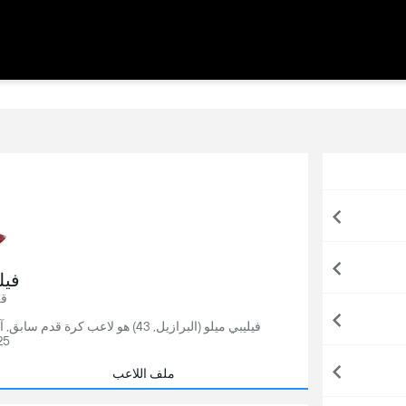
فيل
قل
فيليبي ميلو (البرازيل, 43) هو لا
25
ملف اللاعب