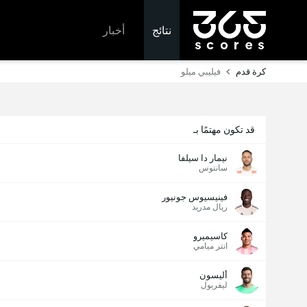
نتائج
أخبار
كرة قدم
فيليبي ميلو
قد تكون مهتمًا بـ
نيمار دا سيلفا
سانتوس
فينيسيوس جونيور
ريال مدريد
كاسيميرو
انتر ميامي
أليسون
ليفربول