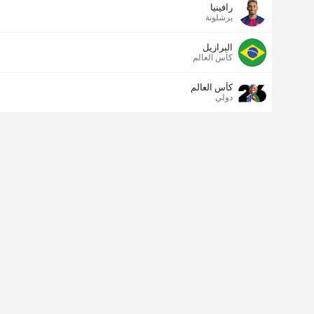
رافينيا
برشلونة
البرازيل
كأس العالم
كأس العالم
دولي