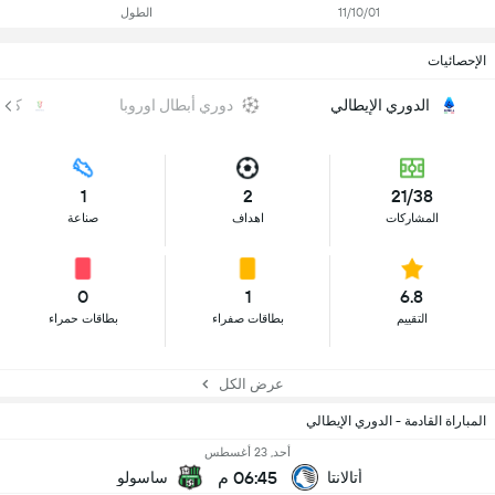
11/10/01
الطول
الإحصائيات
الدوري الإيطالي
دوري أبطال اوروبا
كأس 
1
2
21/38
المشاركات
اهداف
صناعة
0
1
6.8
التقييم
بطاقات صفراء
بطاقات حمراء
عرض الكل
المباراة القادمة - الدوري الإيطالي
أحد, 23 أغسطس
06:45 م
أتالانتا
ساسولو