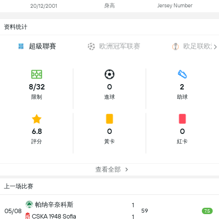
身高
Jersey Number
20/12/2001
资料统计
超級聯賽
欧洲冠军联赛
欧足联欧洲
8/32
0
2
限制
進球
助球
6.8
0
0
評分
黃卡
紅卡
查看全部
上一场比赛
帕纳辛奈科斯
1
05/08
59
7.5
CSKA 1948 Sofia
1