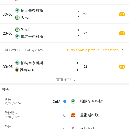
帕纳辛奈科斯
2
30/07
30
6.7
Paksi
2
Paksi
1
23/07
22
6.1
帕纳辛奈科斯
2
10/05/2026 - 15/07/2026
Didn't participate in 10 matches
帕纳辛奈科斯
0
03/05
22
6.6
雅典AEK
0
查看全部
转会
转会
帕纳辛奈科斯
€6M
21/08/2024
贷款期末
曼彻斯特联
01/07/2024
贷款
格拉纳达