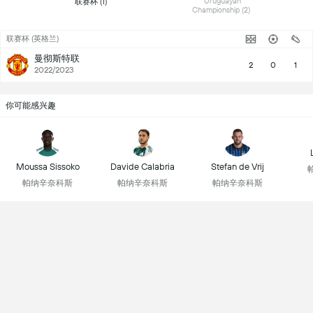
 Uruguayan 
 联赛杯 (1) 
Championship (2) 
联赛杯 (英格兰)
曼彻斯特联
2
0
1
2022/2023
你可能感兴趣
Moussa Sissoko
Davide Calabria
Stefan de Vrij
帕纳辛奈科斯
帕纳辛奈科斯
帕纳辛奈科斯