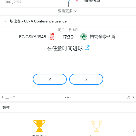
31/01/2024
查看更多
下一场比赛 - UEFA Conference League
周二, 11日 8月
17:30
帕纳辛奈科斯
FC CSKA 1948
在任意时间进球
V
X
上一个
下一页
荣誉