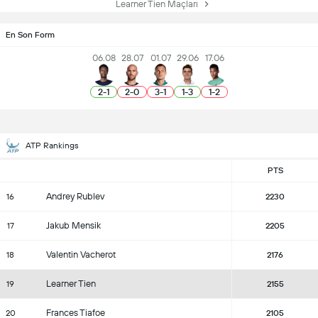
Learner Tien Maçları
En Son Form
06.08
28.07
01.07
29.06
17.06
2
-
1
2
-
0
3
-
1
1
-
3
1
-
2
ATP Rankings
PTS
Andrey Rublev
16
2230
Jakub Mensik
17
2205
Valentin Vacherot
18
2176
Learner Tien
19
2155
Frances Tiafoe
20
2105