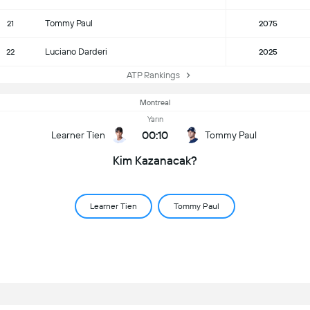
Tommy Paul
21
2075
Luciano Darderi
22
2025
ATP Rankings
Montreal
Yarın
00:10
Learner Tien
Tommy Paul
Kim Kazanacak?
Learner Tien
Tommy Paul