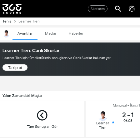
Skorlarım
Tenis
Learner Tien
Ayrıntılar
Maçlar
Haberler
Learner Tien: Canlı Skorlar
Learner Tien için tüm fikstürlerin, sonuçların ve Canlı Skorlar bulunan yer
Takip et
Yakın Zamandaki Maçlar
Montreal - İkinci 
2
-
1
06.08
Learner
Tüm Sonuçları Gör
Tien