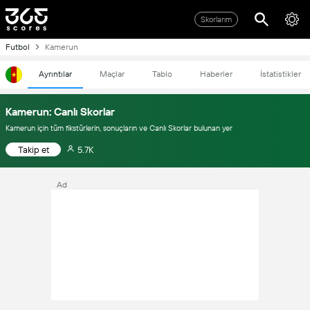
Skorlarım
Futbol
Kamerun
Ayrıntılar
Maçlar
Tablo
Haberler
İstatistikler
Kamerun: Canlı Skorlar
Kamerun için tüm fikstürlerin, sonuçların ve Canlı Skorlar bulunan yer
Takip et
5.7K
Ad