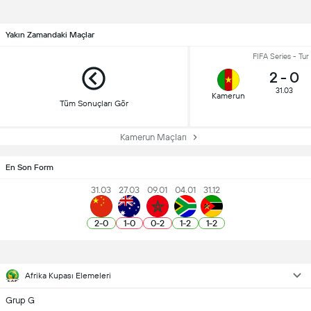
Yakın Zamandaki Maçlar
FIFA Series - Tur
2
-
0
31.03
Kamerun
Tüm Sonuçları Gör
Kamerun Maçları
En Son Form
31.03
27.03
09.01
04.01
31.12
2
-
0
1
-
0
0
-
2
1
-
2
1
-
2
Afrika Kupası Elemeleri
Grup G