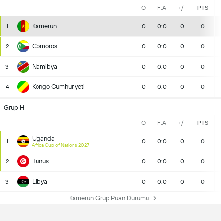
O
F:A
+/-
PTS
Kamerun
1
0
0:0
0
0
Comoros
2
0
0:0
0
0
Namibya
3
0
0:0
0
0
Kongo Cumhuriyeti
4
0
0:0
0
0
Grup H
O
F:A
+/-
PTS
Uganda
1
0
0:0
0
0
Africa Cup of Nations 2027
Tunus
2
0
0:0
0
0
Libya
3
0
0:0
0
0
Kamerun Grup Puan Durumu