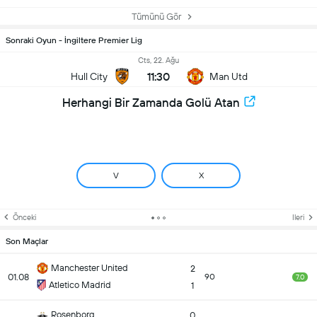
Tümünü Gör
Sonraki Oyun - İngiltere Premier Lig
Cts, 22. Ağu
11:30
Hull City
Man Utd
Herhangi Bir Zamanda Golü Atan
V
X
Önceki
Ileri
Son Maçlar
Manchester United
2
01.08
90
7.0
Atletico Madrid
1
Rosenborg
0