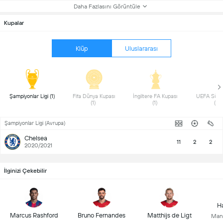
Daha Fazlasını Görüntüle
Kupalar
Klüp
Uluslararası
 Şampiyonlar Ligi (1) 
 Fifa Dünya Kupası 
 İngiltere FA Kupası  
 UEFA Süpe
(1) 
(1) 
(1) 
Şampiyonlar Ligi (Avrupa)
Chelsea
11
2
2
2020/2021
İlginizi Çekebilir
Ha
Marcus Rashford
Bruno Fernandes
Matthijs de Ligt
Man