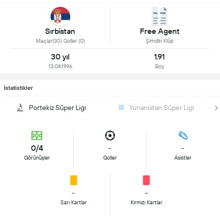
Sırbistan
Free Agent
Maçlar(30) Goller (0)
Şimdiki Klüp
30 yıl
1.91
13.04.1996
Boy
İstatistikler
Portekiz Süper Ligi
Yunanistan Süper Ligi
0/4
-
-
Görünüşler
Goller
Asistler
-
-
Sarı Kartlar
Kırmızı Kartlar