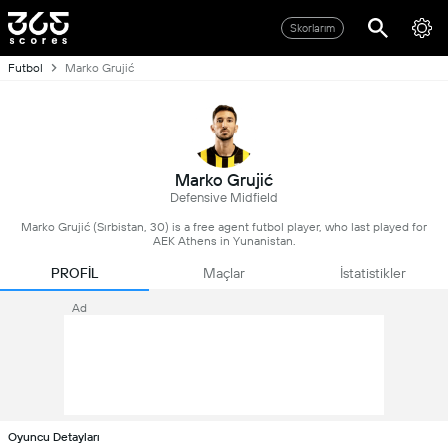
Skorlarım
Futbol
Marko Grujić
Marko Grujić
Defensive Midfield
Marko Grujić (Sırbistan, 30) is a free agent futbol player, who last played for
AEK Athens in Yunanistan.
PROFİL
Maçlar
İstatistikler
Ad
Oyuncu Detayları