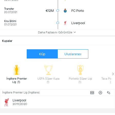
Transfer
€12M
FC Porto
20.07.2021
Kira Bitimi
Liverpool
01.07.2021
Daha Fazlasını Görüntüle
Kupalar
Klüp
Uluslararası
 İngiltere Premier 
 UEFA Süper Kupa 
 Portekiz Süper Ligi 
 Taca Portek
Lig  (1) 
(1) 
(1) 
(3) 
İngiltere Premier Lig (İngiltere)
Liverpool
2019/2020