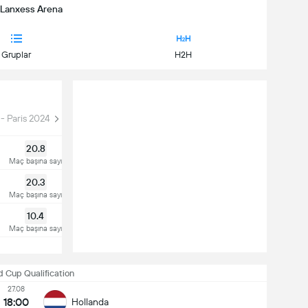
| Lanxess Arena
Gruplar
H2H
- Paris 2024
FIBA World Cup Qualification
20.8
Maç başına sayı
20.3
Maç başına sayı
10.4
Maç başına sayı
 Cup Qualification
27.08
18:00
Hollanda