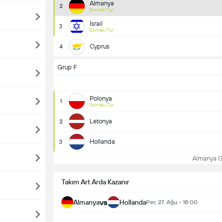
Almanya
2
Sonraki Tur
İsrail
3
Sonraki Tur
Cyprus
4
Grup F
Polonya
1
Sonraki Tur
Letonya
2
Hollanda
3
Almanya G
Takım Art Arda Kazanır
vs
Almanya
Hollanda
Per, 27. Ağu - 18:00