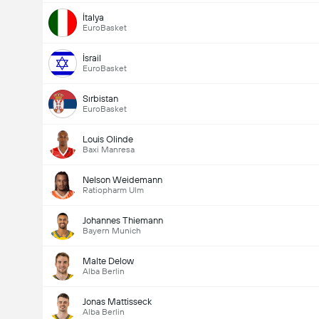
İtalya
EuroBasket
İsrail
EuroBasket
Sırbistan
EuroBasket
Louis Olinde
Baxi Manresa
Nelson Weidemann
Ratiopharm Ulm
Johannes Thiemann
Bayern Munich
Malte Delow
Alba Berlin
Jonas Mattisseck
Alba Berlin