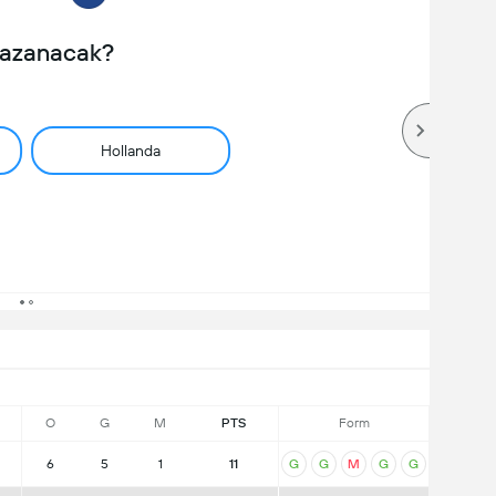
Kazanacak?
Hollanda
O
G
M
PTS
Form
6
5
1
11
G
G
M
G
G