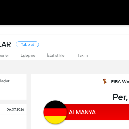
LAR
Takip et
erler
Eşleşme
İstatistikler
Takim
açlar
FIBA Wor
Per,
06.07.2026
ALMANYA