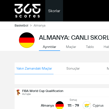
Skorlar
Basketbol
Almanya
ALMANYA: CANLI SKOR
Ayrıntılar
Maçlar
Tablo
Hab
Yakın Zamandaki Maçlar
Sonuçlar
M
FIBA World Cup Qualification
Avrupa
Sonuç
111
-
79
Almanya
Cyprus