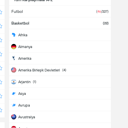
Futbol
(
46
/227)
Basketbol
(22)
Afrika
Almanya
Amerika
Amerika Birleşik Devletleri
(4)
Arjantin
(1)
Asya
Avrupa
Avustralya