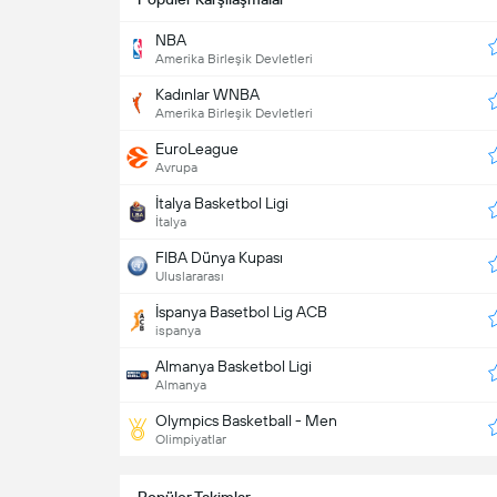
NBA
Amerika Birleşik Devletleri
Kadınlar WNBA
Amerika Birleşik Devletleri
EuroLeague
Avrupa
İtalya Basketbol Ligi
İtalya
FIBA Dünya Kupası
Uluslararası
İspanya Basetbol Lig ACB
ispanya
Almanya Basketbol Ligi
Almanya
Olympics Basketball - Men
Olimpiyatlar