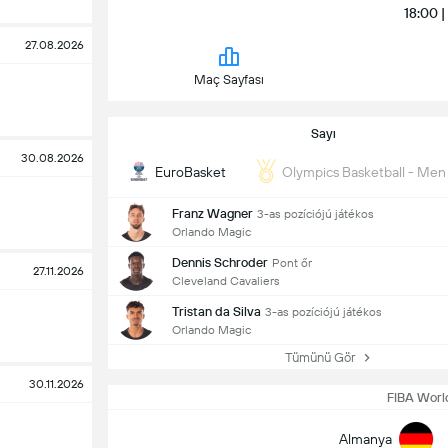
18:00 
27.08.2026
Maç Sayfası
Sayı
30.08.2026
EuroBasket
Olympics Basketball - Men 
Franz Wagner
3-as pozíciójú játékos
Orlando Magic
Dennis Schroder
Pont őr
27.11.2026
Cleveland Cavaliers
Tristan da Silva
3-as pozíciójú játékos
Orlando Magic
Tümünü Gör
30.11.2026
FIBA World
Almanya