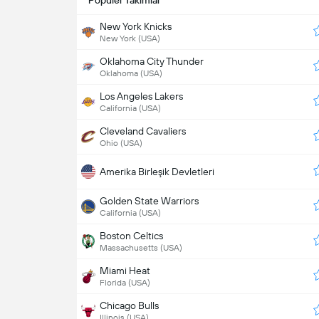
Popüler Takimlar
New York Knicks
New York (USA)
Oklahoma City Thunder
Oklahoma (USA)
Los Angeles Lakers
California (USA)
Cleveland Cavaliers
Ohio (USA)
Amerika Birleşik Devletleri
Golden State Warriors
California (USA)
Boston Celtics
Massachusetts (USA)
Miami Heat
Florida (USA)
Chicago Bulls
Illinois (USA)