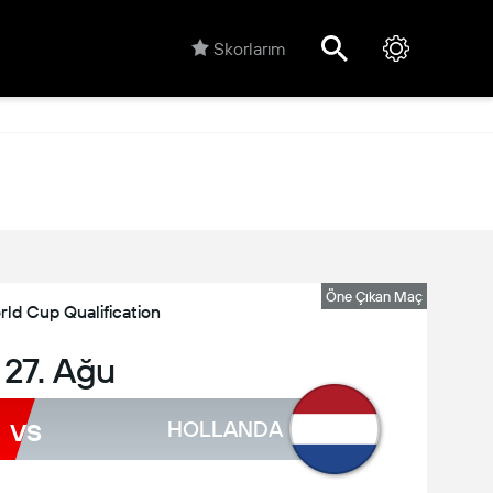
Skorlarım
Öne Çıkan Maç
ld Cup Qualification
 27. Ağu
vs
HOLLANDA