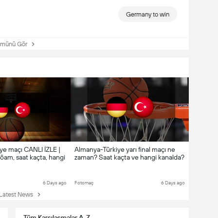
Germany to win
ünü Gör
ye maçı CANLI İZLE |
Almanya-Türkiye yarı final maçı ne
aöam, saat kaçta, hangi
zaman? Saat kaçta ve hangi kanalda?
6 Days ago
Fotomaç
6 Days ago
atest News
Tüm Karşılaşmalar A-Z