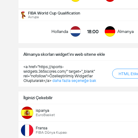
FIBA World Cup Qualification
Kim Kazanacak?
Avrupa
18:00
Hollanda
Almanya
Polonya
Almanya
Almanya skorları widget'ını web sitene ekle
<a href="https://sports-
widgets.365scores.com/" target="_blank"
HTML Etike
rel="nofollow">Özelleştirilmiş Widget'lar
Oluşturarak</a>
daha fazla seçeneğe bak
İlginizi Çekebilir
ispanya
EuroBasket
Fransa
FIBA Dünya Kupası