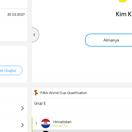
Kim 
25.02.2027
Almanya
ti Oluştur
FIBA World Cup Qualification
Grup E
Hırvatistan
1
Sonraki Tur