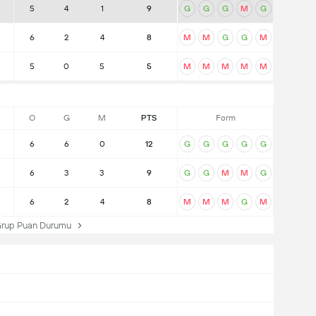
5
4
1
9
G
G
G
M
G
6
2
4
8
M
M
G
G
M
5
0
5
5
M
M
M
M
M
O
G
M
PTS
Form
6
6
0
12
G
G
G
G
G
6
3
3
9
G
G
M
M
G
6
2
4
8
M
M
M
G
M
rup Puan Durumu