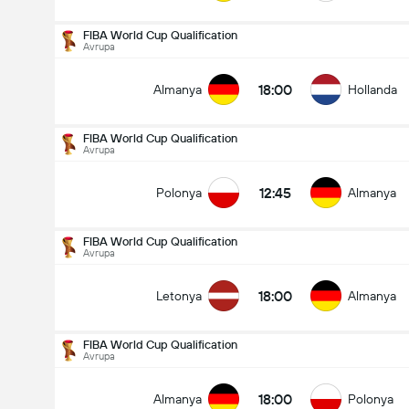
FIBA World Cup Qualification
Avrupa
18:00
Almanya
Hollanda
FIBA World Cup Qualification
Avrupa
12:45
Polonya
Almanya
FIBA World Cup Qualification
Avrupa
18:00
Letonya
Almanya
FIBA World Cup Qualification
Avrupa
FIBA World Cup Qualification
30.08
18:00
Almanya
Polonya
12:45
Polonya
Almanya