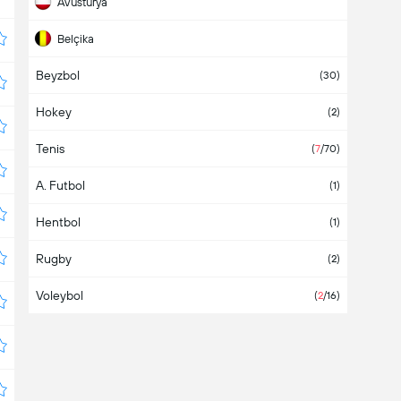
Avusturya
Belçika
Beyzbol
Birleşik Krallık
(30)
Hokey
Bolivya
(2)
Tenis
Bosna Hersek
(
7
/70)
A. Futbol
Brezilya
(1)
Hentbol
Bulgaristan
(1)
Rugby
Çek Cumhuriyeti
(2)
Voleybol
Çin
(
2
/16)
Danimarka
Dominik Cumhuriyeti