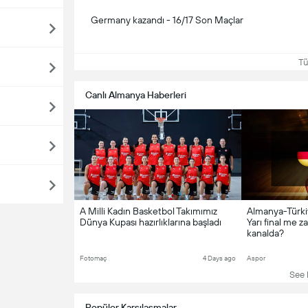
Germany kazandı - 16/17 Son Maçlar
Tüm
Canlı Almanya Haberleri
A Milli Kadın Basketbol Takımımız
Almanya-Türki
Dünya Kupası hazırlıklarına başladı
Yarı final me z
kanalda?
Fotomaç
4 Days ago
Aspor
See L
Popüler Karşılaşmalar