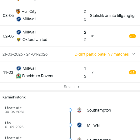
Hull City
0
08-05
Statistik är inte tillgänglig
Millwall
0
Millwall
2
02-05
18
6.5
Oxford United
0
21-03-2026 - 24-04-2026
Didn't participate in 7 matches
Millwall
1
14-03
7
6.5
Blackburn Rovers
2
Se allt
Karriärhistorik
Lånets slut
Southampton
30-06-2026
Lån
Millwall
01-09-2025
Lånets slut