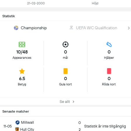
21-02-2000
Höjd
Statistik
Championship
UEFA WC Qualification
10/48
0
0
Appearances
mål
Hjälper
6.5
0
0
Betyg
Gula kort
Röda kort
Se allt
Senaste matcher
Millwall
0
11-05
Statistik är inte tillgänglig
Hull City
2