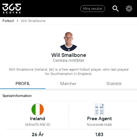
Mina resultat
Fotboll
Will Smallbone
Will Smallbone
Centrala mittfältet
Will Smallbone (Ireland, 26) is a free agent fotboll player, who last played
for Southampton in England.
PROFIL
Matcher
Statistik
Spelarinformation
Ireland
Free Agent
Gräns(15) Mål (0)
Nuvarande klubb
26 År
1.83