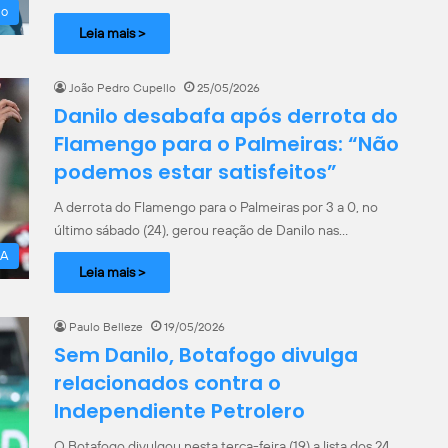
ão
Leia mais >
João Pedro Cupello
25/05/2026
Danilo desabafa após derrota do
Flamengo para o Palmeiras: “Não
podemos estar satisfeitos”
A derrota do Flamengo para o Palmeiras por 3 a 0, no
último sábado (24), gerou reação de Danilo nas…
 A
Leia mais >
Paulo Belleze
19/05/2026
Sem Danilo, Botafogo divulga
relacionados contra o
Independiente Petrolero
O Botafogo divulgou nesta terça-feira (19) a lista dos 24