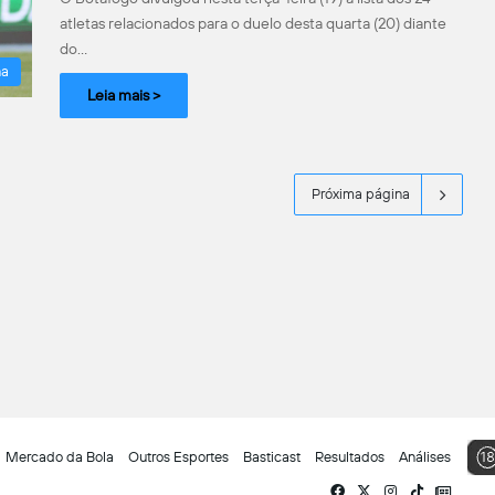
atletas relacionados para o duelo desta quarta (20) diante
do…
na
Leia mais >
Próxima página
Mercado da Bola
Outros Esportes
Basticast
Resultados
Análises
Facebook
X
Instagram
TikTok
Siga-