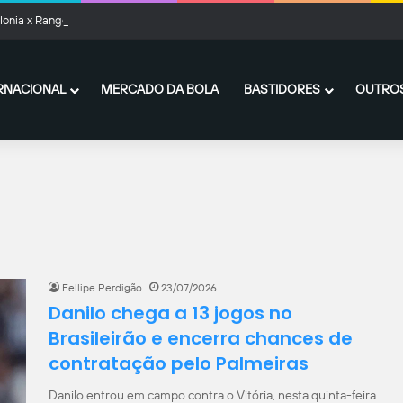
llonia x Rangers: onde assistir ao vivo, horário e prováveis escalações
RNACIONAL
MERCADO DA BOLA
BASTIDORES
OUTROS
Fellipe Perdigão
23/07/2026
Danilo chega a 13 jogos no
Brasileirão e encerra chances de
contratação pelo Palmeiras
Danilo entrou em campo contra o Vitória, nesta quinta-feira