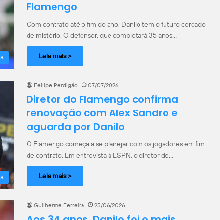
Flamengo
Com contrato até o fim do ano, Danilo tem o futuro cercado
de mistério. O defensor, que completará 35 anos…
Leia mais >
la
Fellipe Perdigão
07/07/2026
Diretor do Flamengo confirma
renovação com Alex Sandro e
aguarda por Danilo
O Flamengo começa a se planejar com os jogadores em fim
de contrato. Em entrevista à ESPN, o diretor de…
Leia mais >
la
Guilherme Ferreira
25/06/2026
Aos 34 anos, Danilo foi o mais