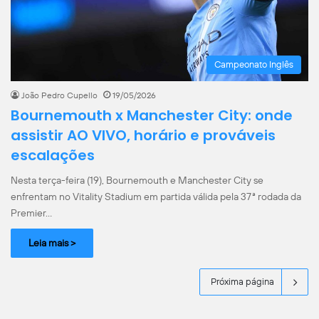
Campeonato Inglês
João Pedro Cupello
19/05/2026
Bournemouth x Manchester City: onde
assistir AO VIVO, horário e prováveis
escalações
Nesta terça-feira (19), Bournemouth e Manchester City se
enfrentam no Vitality Stadium em partida válida pela 37ª rodada da
Premier…
Leia mais >
Próxima página