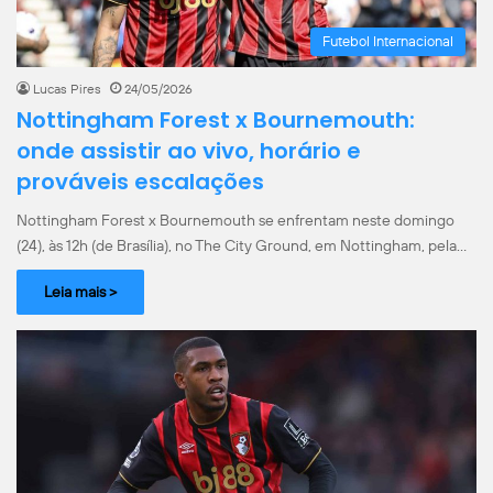
Futebol Internacional
Lucas Pires
24/05/2026
Nottingham Forest x Bournemouth:
onde assistir ao vivo, horário e
prováveis escalações
Nottingham Forest x Bournemouth se enfrentam neste domingo
(24), às 12h (de Brasília), no The City Ground, em Nottingham, pela…
Leia mais >