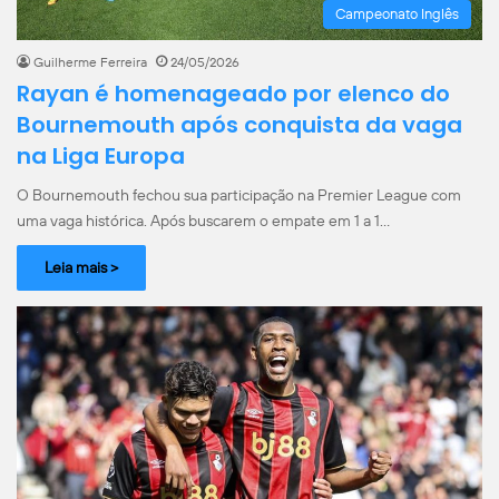
Campeonato Inglês
Guilherme Ferreira
24/05/2026
Rayan é homenageado por elenco do
Bournemouth após conquista da vaga
na Liga Europa
O Bournemouth fechou sua participação na Premier League com
uma vaga histórica. Após buscarem o empate em 1 a 1…
Leia mais >