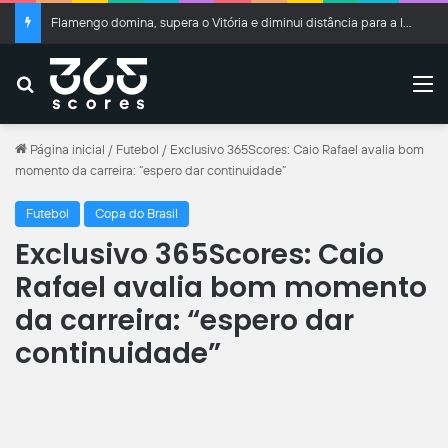
Corinthians aproveita falha bizarra de Volpi e vence o RB Bragantino no Brasileirão
Buscar
M
Página inicial
/
Futebol
/
Exclusivo 365Scores: Caio Rafael avalia bom
momento da carreira: “espero dar continuidade”
Futebol
Copa do Brasil
Exclusivo 365Scores: Caio
Rafael avalia bom momento
da carreira: “espero dar
continuidade”