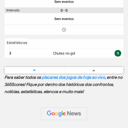
Sem eventos
0 - 0
Intervalo
Sem eventos
Estatísticas
3
Chutes no gol
9
Para saber todos os
placares dos jogos de hoje ao vivo
, entre no
Informação da Partida
365Scores! Fique por dentro dos históricos dos confrontos,
Estádio Presidente Vargas
notícias, estatísticas, elencos e muito mais!
Capacidade: 20,062
Onde Assistir
SporTV