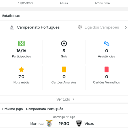
17/05/1993
Altura
Nº no time
Estatísticas
Campeonato Português
Liga dos Campeões
16/16
5
0
Participações
Gols
Assistências
7.0
0
0
Nota média
Cartões Amarelos
Cartões Vermelhos
Ver tudo
Próximo jogo - Campeonato Português
domingo, 9º ago
19:30
Benfica
Viseu