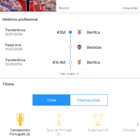
Record
4 dias atrás
Histórico profissional
Transferência
€5M
Benfica
22/01/2026
Passe livre
Besiktas
01/07/2024
Transferência
€16.4M
Benfica
31/08/2016
Ver mais
Títulos
Time
Internacional
 Campeonato 
 Taça de Portugal 
 Supertaça (3) 
Português (3) 
(2) 