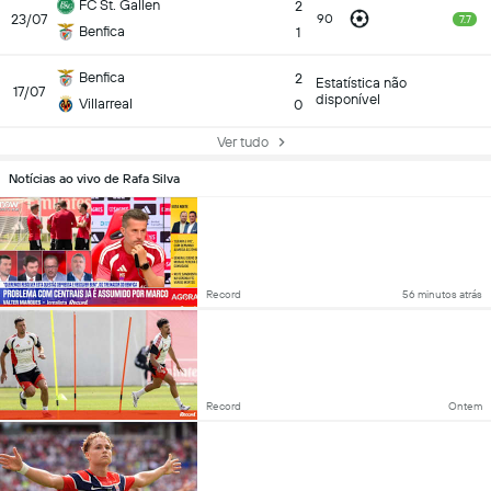
FC St. Gallen
2
23/07
90
7.7
Benfica
1
Benfica
2
Estatística não
17/07
disponível
Villarreal
0
Ver tudo
Notícias ao vivo de Rafa Silva
Record
56 minutos atrás
Record
Ontem