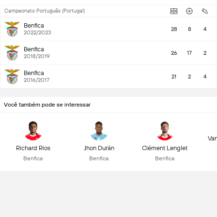
Campeonato Português (Portugal)
Benfica
28
8
4
2022/2023
Benfica
26
17
2
2018/2019
Benfica
21
2
4
2016/2017
Você também pode se interessar
Van
Richard Rios
Jhon Durán
Clément Lenglet
Benfica
Benfica
Benfica