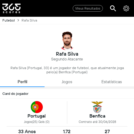
Meus Resultados
Futebol
Rafa Silva
Rafa Silva
Segundo Atacante
Rafa Silva (Portugal, 33) é um jogador de futebol, que atualmente joga
pelo(a) Benfica (Portugal)
Perfil
Jogos
Estatísticas
Card do jogador
Portugal
Benfica
Jogos(25) Gols (0)
Contrato até 30/06/2028
33 Anos
1.72
27