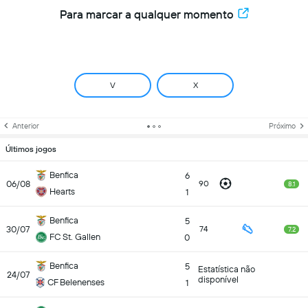
Para marcar a qualquer momento
V
X
Anterior
Próximo
Últimos jogos
Benfica
6
06/08
90
8.1
Hearts
1
Benfica
5
30/07
74
7.2
FC St. Gallen
0
Benfica
5
Estatística não
24/07
disponível
CF Belenenses
1