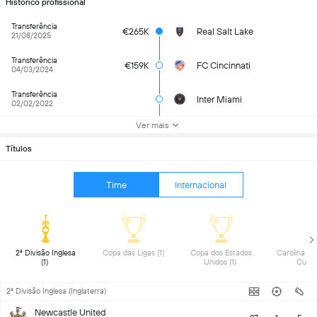
Histórico profissional
Transferência
€265K
Real Salt Lake
21/08/2025
Transferência
€159K
FC Cincinnati
04/03/2024
Transferência
Inter Miami
02/02/2022
Ver mais
Títulos
Time
Internacional
 2ª Divisão Inglesa 
 Copa das Ligas (1) 
 Copa dos Estados 
 Carolina Ch
(1) 
Unidos (1) 
2ª Divisão Inglesa (Inglaterra)
Newcastle United