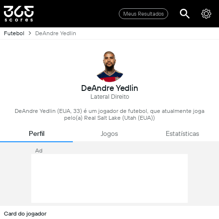
Meus Resultados
Futebol
DeAndre Yedlin
DeAndre Yedlin
Lateral Direito
DeAndre Yedlin (EUA, 33) é um jogador de futebol, que atualmente joga
pelo(a) Real Salt Lake (Utah (EUA))
Perfil
Jogos
Estatísticas
Ad
Card do jogador