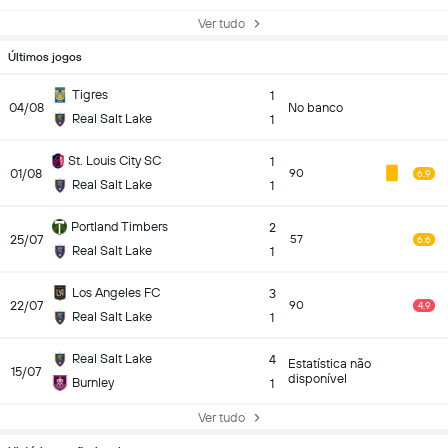
Ver tudo
Últimos jogos
Tigres
1
04/08
No banco
Real Salt Lake
1
St. Louis City SC
1
01/08
90
6.9
Real Salt Lake
1
Portland Timbers
2
25/07
57
6.6
Real Salt Lake
1
Los Angeles FC
3
22/07
90
4.9
Real Salt Lake
1
Real Salt Lake
4
Estatística não
15/07
disponível
Burnley
1
Ver tudo