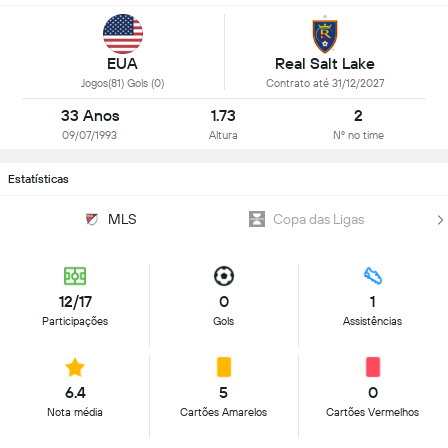
EUA
Real Salt Lake
Jogos(81) Gols (0)
Contrato até 31/12/2027
33 Anos
1.73
2
09/07/1993
Altura
Nº no time
Estatísticas
MLS
Copa das Ligas
12/17
0
1
Participações
Gols
Assistências
6.4
5
0
Nota média
Cartões Amarelos
Cartões Vermelhos