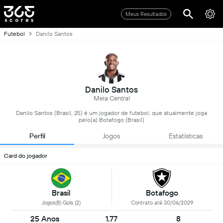
Meus Resultados
Futebol
Danilo Santos
Danilo Santos
Meia Central
Danilo Santos (Brasil, 25) é um jogador de futebol, que atualmente joga
pelo(a) Botafogo (Brasil)
Perfil
Jogos
Estatísticas
Card do jogador
Brasil
Botafogo
Jogos(8) Gols (2)
Contrato até 30/06/2029
25 Anos
1.77
8