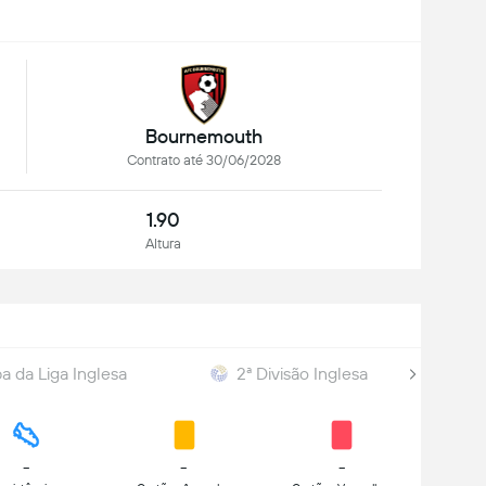
Bournemouth
Contrato até 30/06/2028
1.90
Altura
a da Liga Inglesa
2ª Divisão Inglesa
-
-
-