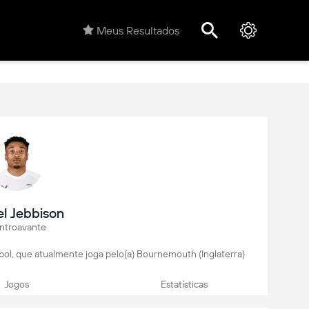
Meus Resultados
el Jebbison
ntroavante
bol, que atualmente joga pelo(a) Bournemouth (Inglaterra)
Jogos
Estatísticas