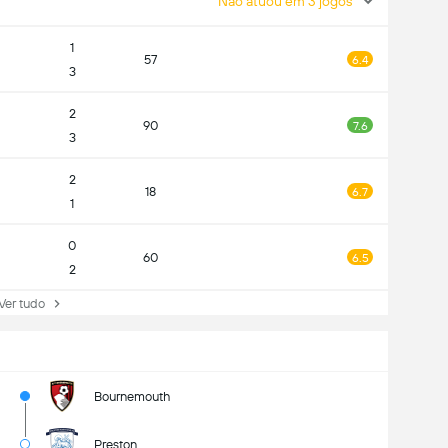
Não atuou em 3 jogos
1
57
6.4
3
2
90
7.6
3
2
18
6.7
1
0
60
6.5
2
r tudo
Bournemouth
Preston