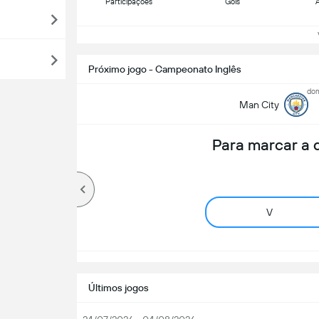
Participações
Gols
A
Ve
Próximo jogo - Campeonato Inglês
dom
Man City
Para marcar a
V
Últimos jogos