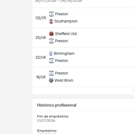
24/07/2026 - 04/08/2026
Preston
02/05
Southampton
Sheffield Utd
25/04
Preston
Birmingham
22/04
Preston
Preston
18/04
West Brom
Ve
Histórico profissional
Fim de empréstimo
01/07/2026
Empréstimo