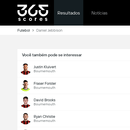
Resultados
Notícias
Futebol
Daniel Jebbison
Você também pode se interessar
Justin Kluivert
Bournemouth
Fraser Forster
Bournemouth
David Brooks
Bournemouth
Ryan Christie
Bournemouth