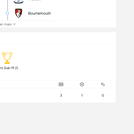
Bournemouth
er mais
 Euro Sub-19 (1) 
3
1
0