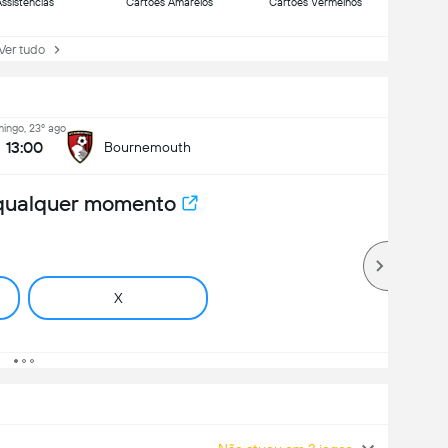
ssistências
Cartões Amarelos
Cartões Vermelhos
r tudo
ingo, 23º ago
13:00
Bournemouth
 qualquer momento
X