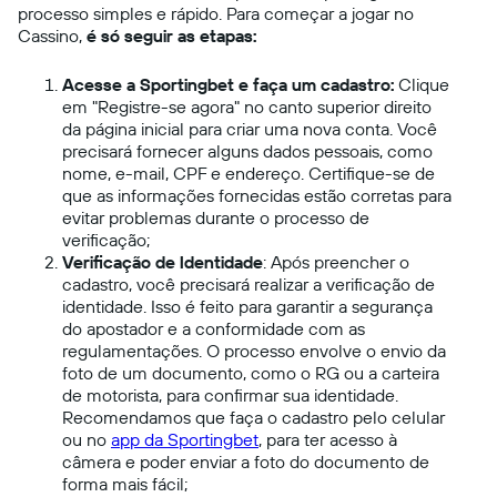
processo simples e rápido. Para começar a jogar no
Cassino,
é só seguir as etapas:
Acesse a Sportingbet e faça um cadastro:
Clique
em "Registre-se agora" no canto superior direito
da página inicial para criar uma nova conta. Você
precisará fornecer alguns dados pessoais, como
nome, e-mail, CPF e endereço. Certifique-se de
que as informações fornecidas estão corretas para
evitar problemas durante o processo de
verificação;
Verificação de Identidade
: Após preencher o
cadastro, você precisará realizar a verificação de
identidade. Isso é feito para garantir a segurança
do apostador e a conformidade com as
regulamentações. O processo envolve o envio da
foto de um documento, como o RG ou a carteira
de motorista, para confirmar sua identidade.
Recomendamos que faça o cadastro pelo celular
ou no
app da Sportingbet
, para ter acesso à
câmera e poder enviar a foto do documento de
forma mais fácil;