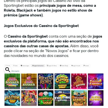
Dentro os principais jogos do Cassino Ao Vivo da
Sportingbet estão os
principais jogos de mesa, como a
Roleta, Blackjack e também jogos no estilo show de
prêmios (
game shows
)
.
Jogos Exclusivos do Cassino da Sportingbet
O
Cassino da Sportingbet
conta com uma seção de
jogos
exclusivos da plataforma, que não são encontrados nos
cassinos das outras casas de apostas.
Além disso, você
pode clicar na seção de "Novos Jogos" e ficar por dentro
das novidades no mundo dos cassinos.