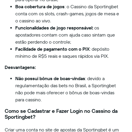
Boa cobertura de jogos
: o Cassino da Sportingbet
conta com os slots, crash-games, jogos de mesa e
o cassino ao vivo.
Funcionalidades de jogo responsável:
os
apostadores contam com ajuda caso sintam que
estão perdendo o controle;
Facilidade de pagamento
com o PIX
: depósito
mínimo de R$5 reais e saques rápidos via PIX.
Desvantagens:
Não possui bônus de boas-vindas
: devido a
regulamentação das bets no Brasil, a Sportingbet
não pode mais oferecer o bônus de boas-vindas
para cassino.
Como se Cadastrar e Fazer Login no Cassino da
Sportingbet?
Criar uma conta no site de apostas da Sportingbet é um