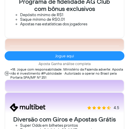
Programa de fidelidade AG Club
com bônus exclusivos
Depósito mínimo de R$1
Saque mínimo de R$0,01
Apostas nas estatísticas dos jogadores
Jogue aqui
Aposta Ganha análise completa
+18. Jogue com responsabilidade. Ministério da Fazenda adverte: Aposta
não é investimento #Publicidade · Autorizado a operar no Brasil pela
Portaria SPA/MF Nº 251
4.5
Diversão com Giros e Apostas Grátis
Super Odds em bilhetes prontos