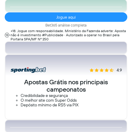
Jogue aqui
Bet365 análise completa
+18. Jogue com responsabilidade. Ministério da Fazenda adverte: Aposta
não é investimento #Publicidade · Autorizado a operar no Brasil pela
Portaria SPA/MF Nº 250
4.9
Apostas Grátis nos principais
campeonatos
Credibilidade e segurança
O melhor site com Super Odds
Depósito mínimo de R$5 via PIX