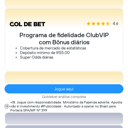
4.6
Programa de fidelidade ClubVIP
com Bônus diários
Cobertura de mercado de estatísticas
Depósito mínimo de R$5,00
Super Odds diárias
Jogue aqui
Goldebet análise completa
+18. Jogue com responsabilidade. Ministério da Fazenda adverte: Aposta
não é investimento #Publicidade · Autorizado a operar no Brasil pela
Portaria SPA/MF Nº 399