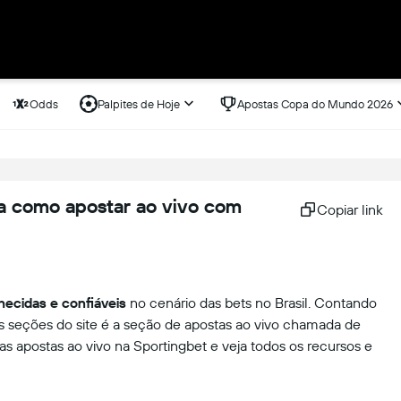
Odds
Palpites de Hoje
Apostas Copa do Mundo 2026
ja como apostar ao vivo com
Copiar link
ecidas e confiáveis
no cenário das bets no Brasil. Contando
 seções do site é a seção de apostas ao vivo chamada de
 as apostas ao vivo na Sportingbet e veja todos os recursos e