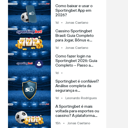
Como baixar e usar o
Sportingbet App em
2026?
1d
Jonas Caetano
Cassino Sportingbet
Brasil: Guia Completo
para Jogar, Bônus e
Jogos Disponíveis
1d
Jonas Caetano
Como fazer login na
Sportingbet 2026: Guia
Completo – Passo a
passo para entrar e jogar
1d
Sportingbet é confiável?
Análise completa da
segurança e
confiabilidade dessa
1d
Leonardo Rodrigues
casa de apostas
A Sportingbet é mais
voltada para esportes ou
cassino? A plataforma
se encaixa no seu perfil
15h
Jonas Caetano
de apostas?