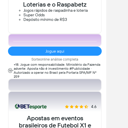
Loterias e o Raspabetz
Jogos rápidos de raspadinha e loteria
Super Odds
Depósito mínimo de R$3
Jogue aqui
Sorteonline análise completa
+18. Jogue com responsabilidade. Ministério da Fazenda
adverte: Aposta não é investimento #Publicidade ·
Autorizado a operar no Brasil pela Portaria SPA/MF Nº
259
4.6
Apostas em eventos
brasileiros de Futebol X1 e