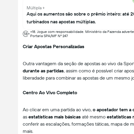
Múltipla +
Aqui os aumentos são sobre o prêmio inteiro: até 
turbinados nas apostas múltiplas.
+18. Jogue com responsabilidade. Ministério da Fazenda adverte:
Portaria SPA/MF Nº 247
Criar Apostas Personalizadas
Outra vantagem da seção de apostas ao vivo da Spor
durante as partidas
, assim como é possível criar apo
liberadade para combinar as apostas de um mesmo jo
Centro Ao Vivo Completo
Ao clicar em uma partida ao vivo,
o apostador tem a 
as
estatísticas mais básicas
até mesmo
estatísticas
conferir as escalações, formações táticas, mapa de
mais.