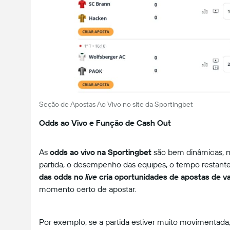
Seção de Apostas Ao Vivo no site da Sportingbet
Odds ao Vivo e Função de Cash Out
As
odds ao vivo na Sportingbet
são bem dinâmicas, 
partida, o desempenho das equipes, o tempo restante
das odds no
live
cria oportunidades de apostas de va
momento certo de apostar.
Por exemplo, se a partida estiver muito movimentad