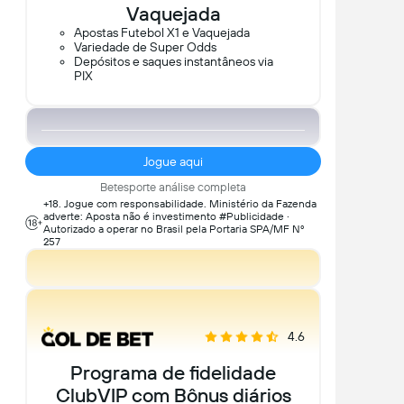
Vaquejada
Apostas Futebol X1 e Vaquejada
Variedade de Super Odds
Depósitos e saques instantâneos via
PIX
Jogue aqui
Betesporte análise completa
+18. Jogue com responsabilidade. Ministério da Fazenda
adverte: Aposta não é investimento #Publicidade ·
Autorizado a operar no Brasil pela Portaria SPA/MF Nº
257
4.6
Programa de fidelidade
ClubVIP com Bônus diários