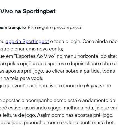
Vivo na Sportingbet
bem tranquilo
. É só seguir o passo a passo:
 ou
app da Sportingbet
e faça o login. Caso ainda não
stro e criar uma nova conta;
ue em "Esportes Ao Vivo" no menu horizontal do site;
e pelas opções de esportes e depois clique sobre a
s apostas pré-jogo, ao clicar sobre a partida, todas
 na tela para você.
go que você escolheu tiver o ícone de
player
, você
de apostas e acompanhe como está o andamento da
cê estiver assistindo o jogo, melhor ainda, já que vai
 leitura de jogo. Assim como nas apostas pré-jogo,
a desejada, preencher com o valor e confirmar a bet.