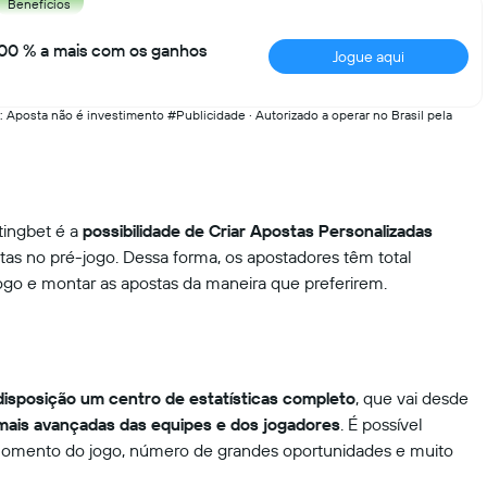
Benefícios
200 % a mais com os ganhos
Jogue aqui
 Aposta não é investimento #Publicidade · Autorizado a operar no Brasil pela
tingbet é a
possibilidade de Criar Apostas Personalizadas
stas no pré-jogo. Dessa forma, os apostadores têm total
go e montar as apostas da maneira que preferirem.
disposição um centro de estatísticas completo
, que vai desde
 mais avançadas das equipes e dos jogadores
. É possível
 momento do jogo, número de grandes oportunidades e muito