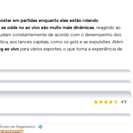
ostar em partidas enquanto elas estão rolando
.
,
as odds no ao vivo são muito mais dinâmicas
, reagindo ao
s mudam constantemente de acordo com o desempenho dos
tica, aos lances capitais, como os gols e as expulsões. Além
g ao vivo
para vários esportes, o que torna a experiência de
4.9
todo de Pagamento