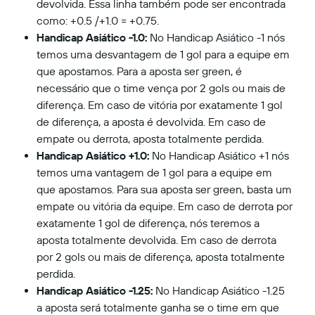
devolvida. Essa linha também pode ser encontrada
como: +0.5 /+1.0 = +0.75.
Handicap Asiático -1.0:
No Handicap Asiático -1 nós
temos uma desvantagem de 1 gol para a equipe em
que apostamos. Para a aposta ser green, é
necessário que o time vença por 2 gols ou mais de
diferença. Em caso de vitória por exatamente 1 gol
de diferença, a aposta é devolvida. Em caso de
empate ou derrota, aposta totalmente perdida.
Handicap Asiático +1.0:
No Handicap Asiático +1 nós
temos uma vantagem de 1 gol para a equipe em
que apostamos. Para sua aposta ser green, basta um
empate ou vitória da equipe. Em caso de derrota por
exatamente 1 gol de diferença, nós teremos a
aposta totalmente devolvida. Em caso de derrota
por 2 gols ou mais de diferença, aposta totalmente
perdida.
Handicap Asiático -1.25:
No Handicap Asiático -1.25
a aposta será totalmente ganha se o time em que