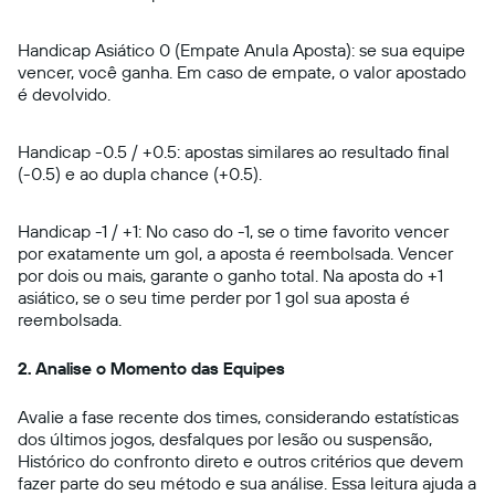
Handicap Asiático 0 (Empate Anula Aposta): se sua equipe
vencer, você ganha. Em caso de empate, o valor apostado
é devolvido.
Handicap -0.5 / +0.5: apostas similares ao resultado final
(-0.5) e ao dupla chance (+0.5).
Handicap -1 / +1: No caso do -1, se o time favorito vencer
por exatamente um gol, a aposta é reembolsada. Vencer
por dois ou mais, garante o ganho total. Na aposta do +1
asiático, se o seu time perder por 1 gol sua aposta é
reembolsada.
2. Analise o Momento das Equipes
Avalie a fase recente dos times, considerando estatísticas
dos últimos jogos, desfalques por lesão ou suspensão,
Histórico do confronto direto e outros critérios que devem
fazer parte do seu método e sua análise. Essa leitura ajuda a