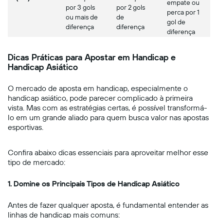
empate ou
por 3 gols
por 2 gols
perca por 1
ou mais de
de
gol de
diferença
diferença
diferença
Dicas Práticas para Apostar em Handicap e
Handicap Asiático
O mercado de aposta em handicap, especialmente o
handicap asiático, pode parecer complicado à primeira
vista. Mas com as estratégias certas, é possível transformá-
lo em um grande aliado para quem busca valor nas apostas
esportivas.
Confira abaixo dicas essenciais para aproveitar melhor esse
tipo de mercado:
1. Domine os Principais Tipos de Handicap Asiático
Antes de fazer qualquer aposta, é fundamental entender as
linhas de handicap mais comuns: