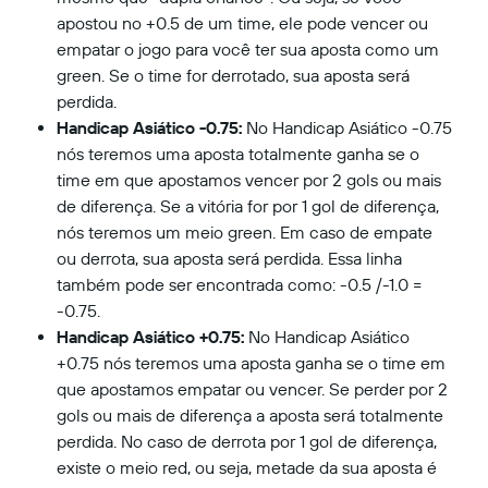
apostou no +0.5 de um time, ele pode vencer ou
empatar o jogo para você ter sua aposta como um
green. Se o time for derrotado, sua aposta será
perdida.
Handicap Asiático -0.75:
No Handicap Asiático -0.75
nós teremos uma aposta totalmente ganha se o
time em que apostamos vencer por 2 gols ou mais
de diferença. Se a vitória for por 1 gol de diferença,
nós teremos um meio green. Em caso de empate
ou derrota, sua aposta será perdida. Essa linha
também pode ser encontrada como: -0.5 /-1.0 =
-0.75.
Handicap Asiático +0.75:
No Handicap Asiático
+0.75 nós teremos uma aposta ganha se o time em
que apostamos empatar ou vencer. Se perder por 2
gols ou mais de diferença a aposta será totalmente
perdida. No caso de derrota por 1 gol de diferença,
existe o meio red, ou seja, metade da sua aposta é