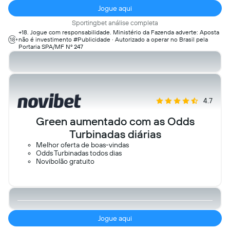
Jogue aqui
Sportingbet análise completa
+18. Jogue com responsabilidade. Ministério da Fazenda adverte: Aposta
não é investimento #Publicidade · Autorizado a operar no Brasil pela
Portaria SPA/MF Nº 247
4.7
Green aumentado com as Odds
Turbinadas diárias
Melhor oferta de boas-vindas
Odds Turbinadas todos dias
Novibolão gratuito
Jogue aqui