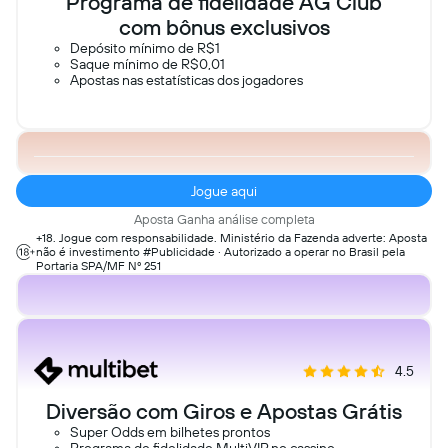
Programa de fidelidade AG Club
com bônus exclusivos
Depósito mínimo de R$1
Saque mínimo de R$0,01
Apostas nas estatísticas dos jogadores
Jogue aqui
Aposta Ganha análise completa
+18. Jogue com responsabilidade. Ministério da Fazenda adverte: Aposta
não é investimento #Publicidade · Autorizado a operar no Brasil pela
Portaria SPA/MF Nº 251
4.5
Diversão com Giros e Apostas Grátis
Super Odds em bilhetes prontos