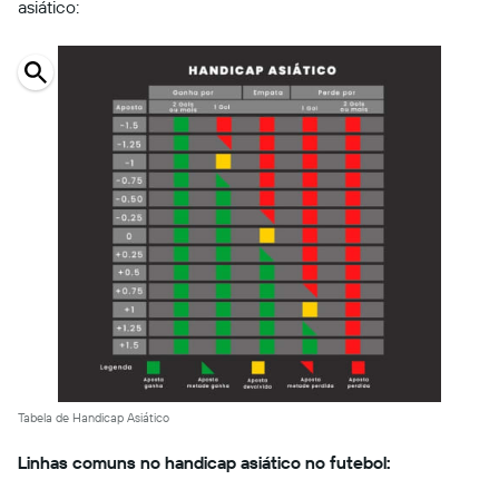
asiático:
Tabela de Handicap Asiático
Linhas comuns no handicap asiático no futebol: