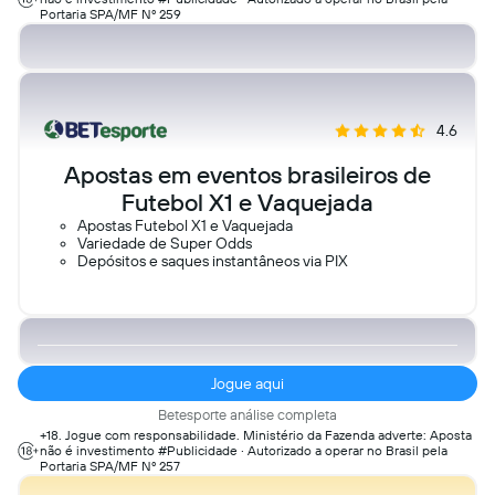
Portaria SPA/MF Nº 259
4.6
Apostas em eventos brasileiros de
Futebol X1 e Vaquejada
Apostas Futebol X1 e Vaquejada
Variedade de Super Odds
Depósitos e saques instantâneos via PIX
Jogue aqui
Betesporte análise completa
+18. Jogue com responsabilidade. Ministério da Fazenda adverte: Aposta
não é investimento #Publicidade · Autorizado a operar no Brasil pela
Portaria SPA/MF Nº 257