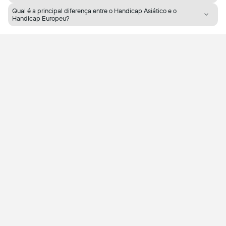
Qual é a principal diferença entre o Handicap Asiático e o
Handicap Europeu?