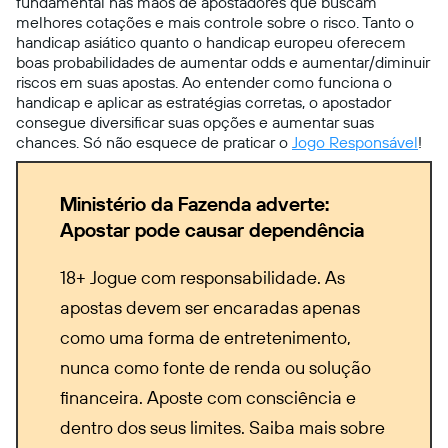
fundamental nas mãos de apostadores que buscam
melhores cotações e mais controle sobre o risco. Tanto o
handicap asiático quanto o handicap europeu oferecem
boas probabilidades de aumentar odds e aumentar/diminuir
riscos em suas apostas. Ao entender como funciona o
handicap e aplicar as estratégias corretas, o apostador
consegue diversificar suas opções e aumentar suas
chances. Só não esquece de praticar o
Jogo Responsável
!
Ministério da Fazenda adverte:
Apostar pode causar dependência
18+ Jogue com responsabilidade. As
apostas devem ser encaradas apenas
como uma forma de entretenimento,
nunca como fonte de renda ou solução
financeira. Aposte com consciência e
dentro dos seus limites. Saiba mais sobre