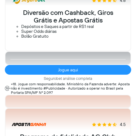
4.6
Diversão com Cashback, Giros
Grátis e Apostas Grátis
Depósitos e Saques a partir de R$1 real
Super Odds diárias
Bolão Gratuito
Jogue aqui
Segurobet análise completa
+18. Jogue com responsabilidade. Ministério da Fazenda adverte: Aposta
não é investimento #Publicidade · Autorizado a operar no Brasil pela
Portaria SPA/MF Nº 2.097
4.5