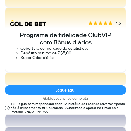
4.6
Programa de fidelidade ClubVIP
com Bônus diários
Cobertura de mercado de estatísticas
Depósito mínimo de R$5,00
Super Odds diárias
Jogue aqui
Goldebet análise completa
+18. Jogue com responsabilidade. Ministério da Fazenda adverte: Aposta
não é investimento #Publicidade · Autorizado a operar no Brasil pela
Portaria SPA/MF Nº 399