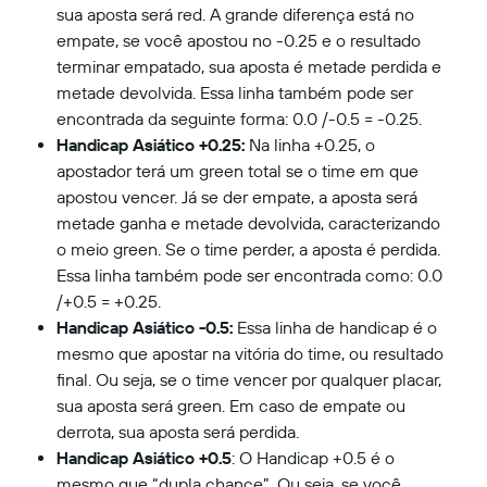
sua aposta será red. A grande diferença está no
empate, se você apostou no -0.25 e o resultado
terminar empatado, sua aposta é metade perdida e
metade devolvida. Essa linha também pode ser
encontrada da seguinte forma: 0.0 /-0.5 = -0.25.
Handicap Asiático +0.25:
Na linha +0.25, o
apostador terá um green total se o time em que
apostou vencer. Já se der empate, a aposta será
metade ganha e metade devolvida, caracterizando
o meio green. Se o time perder, a aposta é perdida.
Essa linha também pode ser encontrada como: 0.0
/+0.5 = +0.25.
Handicap Asiático -0.5:
Essa linha de handicap é o
mesmo que apostar na vitória do time, ou resultado
final. Ou seja, se o time vencer por qualquer placar,
sua aposta será green. Em caso de empate ou
derrota, sua aposta será perdida.
Handicap Asiático +0.5
: O Handicap +0.5 é o
mesmo que “dupla chance”. Ou seja, se você