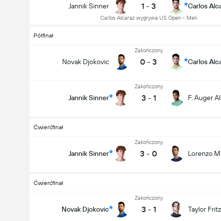
1
-
3
Jannik Sinner
Carlos Alc
Carlos Alcaraz wygrywa US Open - Men
Półfinał
Zakończony
0
-
3
Novak Djokovic
Carlos Alc
Zakończony
3
-
1
Jannik Sinner
F. Auger A
Ćwierćfinał
Zakończony
3
-
0
Jannik Sinner
Lorenzo M
Ćwierćfinał
Zakończony
3
-
1
Novak Djokovic
Taylor Fritz