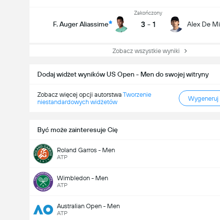
Zakończony
3
-
1
F. Auger Aliassime
Alex De M
Zobacz wszystkie wyniki
Dodaj widżet wyników US Open - Men do swojej witryny
Zobacz więcej opcji autorstwa
Tworzenie
Wygeneruj
niestandardowych widżetów
Być może zainteresuje Cię
Roland Garros - Men
ATP
Wimbledon - Men
ATP
Australian Open - Men
ATP