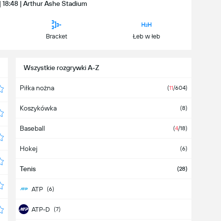
 | 18:48 | Arthur Ashe Stadium
Bracket
Łeb w łeb
Wszystkie rozgrywki A-Z
Piłka nożna
(
11
/604)
Koszykówka
(8)
Baseball
(
4
/18)
Hokej
(6)
Tenis
(28)
ATP
(6)
ATP-D
(7)