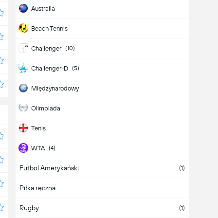
Australia
Beach Tennis
Challenger
(10)
Challenger-D
(5)
Międzynarodowy
Olimpiada
Tenis
WTA
(4)
Futbol Amerykański
WTA 125K
(1)
(1)
Piłka ręczna
WTA-D
(7)
Rugby
(1)