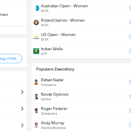
Australian Open - Women
WTA
inaur
Roland Garros - Women
WTA
US Open - Women
WTA
Indian Wells
ATP
 tag HTML
Popularni Zawodnicy
Rafael Nadal
Hiszpania
Novak Djokovic
Serbia
Roger Federer
Szwajcaria
Andy Murray
Wielka Brytania