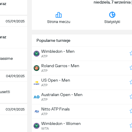
niedziela, 7 września
araz
05/09/2025
Strona meczu
Statystyki
araz
Popularne turnieje
Wimbledon - Men
ATP
liassime
Roland Garros - Men
ATP
04/09/2025
US Open - Men
ATP
usetti
Australian Open - Men
ATP
Nitto ATP Finals
03/09/2025
ATP
Wimbledon - Women
WTA