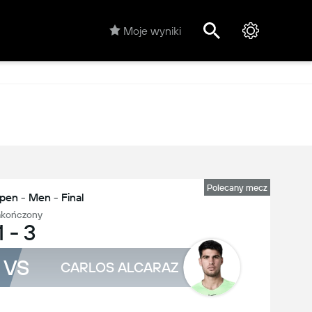
Moje wyniki
Polecany mecz
pen - Men - Final
akończony
1
-
3
VS
CARLOS ALCARAZ