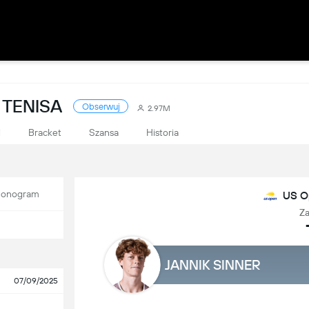
 TENISA
Obserwuj
2.97M
i
Bracket
Szansa
Historia
onogram
US O
Z
JANNIK SINNER
07/09/2025