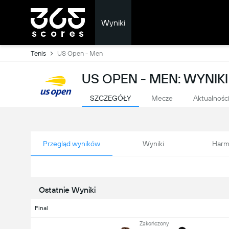
Wyniki
Tenis
US Open - Men
US OPEN - MEN: WYNIKI
SZCZEGÓŁY
Mecze
Aktualnośc
Przegląd wyników
Wyniki
Harm
Ostatnie Wyniki
Final
Zakończony