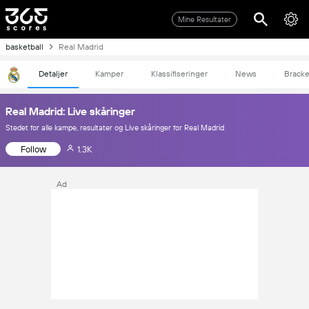
Mine Resultater
basketball
Real Madrid
Detaljer
Kamper
Klassifiseringer
News
Bracke
Real Madrid: Live skåringer
Stedet for alle kampe, resultater og Live skåringer for Real Madrid
Follow
1.3K
Ad