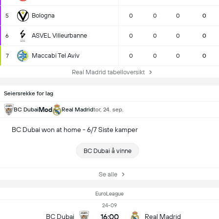
Bologna
5
0
0
0
0
ASVEL Villeurbanne
6
0
0
0
0
Maccabi Tel Aviv
7
0
0
0
0
Real Madrid tabelloversikt
Seiersrekke for lag
Mod
BC Dubai
Real Madrid
tor, 24. sep.
BC Dubai won at home - 6/7 Siste kamper
BC Dubai å vinne
Se alle
EuroLeague
24-09
16:00
BC Dubai
Real Madrid