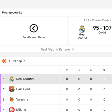
Poengoversikt
ACB - Quarter Finals -
95
-
107
06-06
Real
Se alle resultater
Madrid
Real Madrid Kamper
EuroLeague
P
S
L
+/-
Real Madrid
1
0
0
0
0
Barcelona
2
0
0
0
0
Valencia
3
0
0
0
0
Milano
4
0
0
0
0