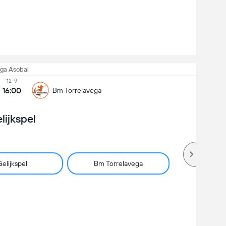
iga Asobal
12-9
16:00
Bm Torrelavega
lijkspel
elijkspel
Bm Torrelavega