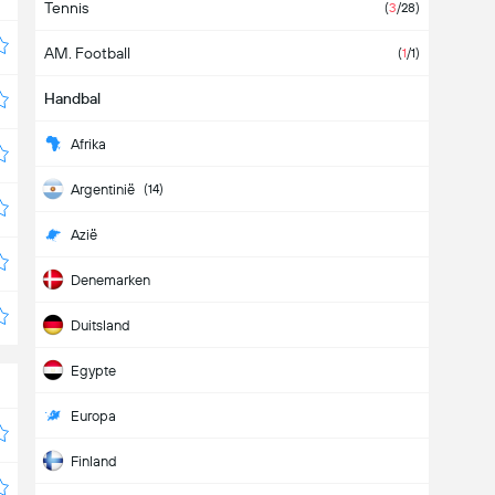
Tennis
(
3
/28)
AM. Football
(
1
/1)
Handbal
Afrika
Argentinië
(14)
Azië
Denemarken
Duitsland
Egypte
Europa
Finland