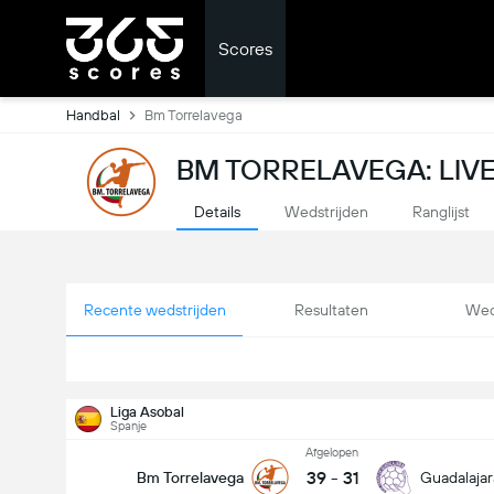
Scores
Handbal
Bm Torrelavega
BM TORRELAVEGA: LIV
Details
Wedstrijden
Ranglijst
Recente wedstrijden
Resultaten
Wed
Liga Asobal
Spanje
Afgelopen
39
-
31
Bm Torrelavega
Guadalajar