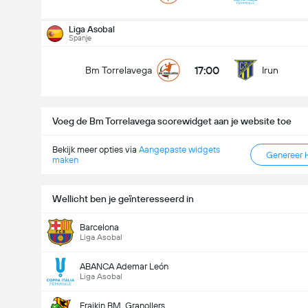
Liga Asobal
Spanje
17:00
Bm Torrelavega
Irun
Voeg de Bm Torrelavega scorewidget aan je website toe
Bekijk meer opties via
Aangepaste widgets
Genereer 
maken
Wellicht ben je geïnteresseerd in
Barcelona
Liga Asobal
ABANCA Ademar León
Liga Asobal
Fraikin BM. Granollers