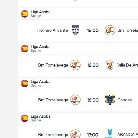
Liga Asobal
Spanje
16:00
Horneo Alicante
Bm Torrel
Liga Asobal
Liga Asobal
19-9
Spanje
16:00
Bm Torrelavega
Bm Nava
16:00
Bm Torrelavega
Villa De A
Gelijkspel
Liga Asobal
Spanje
16:00
avega
Bm Torrelavega
Gelijkspel
Bm Nava
Cangas
Liga Asobal
Spanje
17:00
Bm Torrelavega
ABANCA A