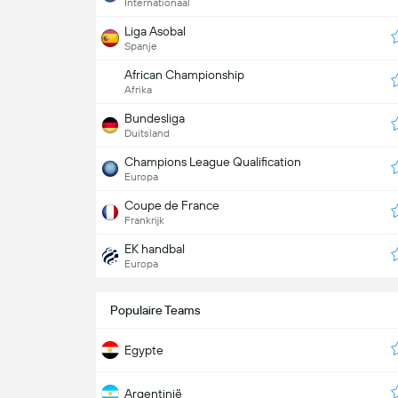
Internationaal
Liga Asobal
Spanje
African Championship
Afrika
Bundesliga
Duitsland
Champions League Qualification
Europa
Coupe de France
Frankrijk
EK handbal
Europa
Populaire Teams
Egypte
Argentinië