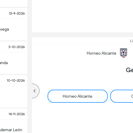
12-9-2026
avega
L
3-10-2026
Horneo Alicante
randa
Ge
10-10-2026
Horneo Alicante
G
14-11-2026
demar León