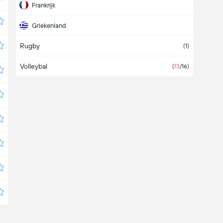
Frankrijk
Griekenland
Rugby
Hongarije
(1)
Volleybal
Internationaal
(
13
/16)
Israël
Kroatië
Namibië
Niger
Noorwegen
Olympische Spelen
Oostenrijk