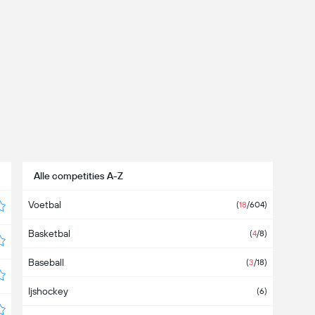
Alle competities A-Z
Voetbal
(
18
/604)
Basketbal
(
4
/8)
Baseball
(
3
/18)
Ijshockey
(6)