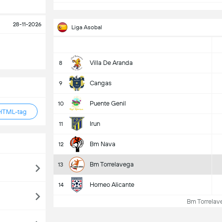
28-11-2026
Liga Asobal
Villa De Aranda
8
Cangas
9
Puente Genil
10
HTML-tag
Irun
11
Bm Nava
12
Bm Torrelavega
13
Horneo Alicante
14
Bm Torrelave