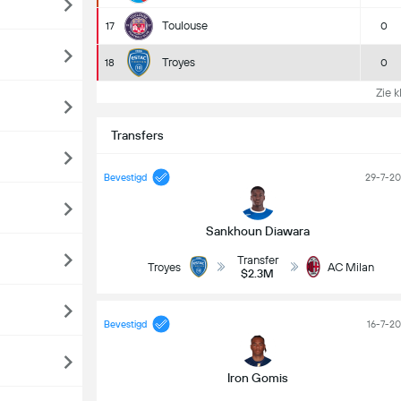
Toulouse
17
0
Troyes
18
0
Zie k
Transfers
Bevestigd
29-7-2
Sankhoun Diawara
Transfer
Troyes
AC Milan
$2.3M
Bevestigd
16-7-2
Iron Gomis