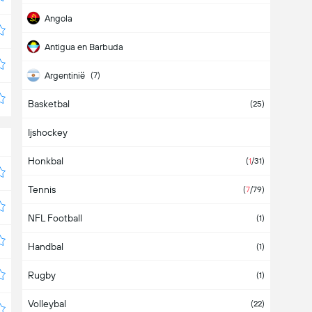
Angola
Antigua en Barbuda
Argentinië
(7)
Basketbal
Armenië
(25)
Ijshockey
Aruba
Honkbal
Australië
(
1
/31)
Tennis
Azerbeidzjan
(
7
/79)
NFL Football
Azië
(1)
Handbal
Bahamas
(1)
Rugby
Bahrein
(1)
Volleybal
Bangladesh
(22)