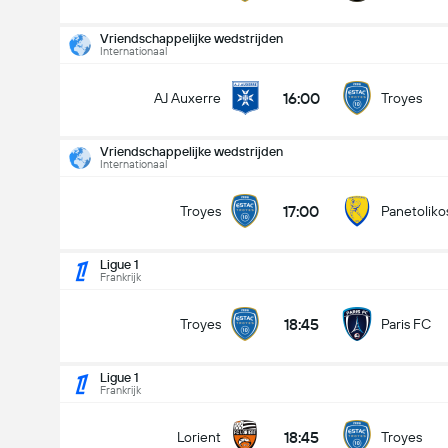
Vriendschappelijke wedstrijden
Internationaal
16:00
AJ Auxerre
Troyes
Vriendschappelijke wedstrijden
Vriendschappelijke wedstrijden
14-8
Internationaal
17:00
Troyes
Panetolikos
17:00
Troyes
Panetoliko
Doelpunten - Meer dan/minder dan (2.5)
Ligue 1
Frankrijk
Minder dan
Meer dan
18:45
Troyes
Paris FC
Ligue 1
Frankrijk
18:45
Lorient
Troyes