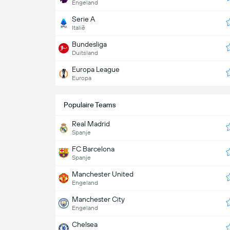
Engeland
Serie A
Italië
Bundesliga
Duitsland
Europa League
Europa
Populaire Teams
Real Madrid
Spanje
FC Barcelona
Spanje
Manchester United
Engeland
Manchester City
Engeland
Chelsea