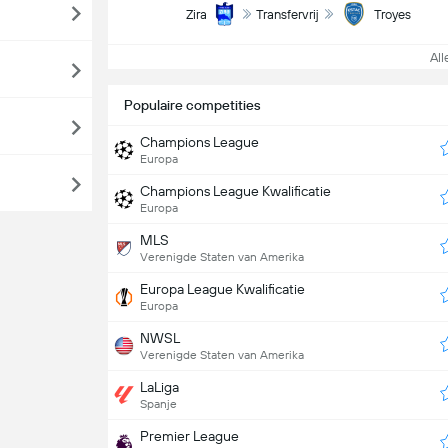
Zira
Transfervrij
Troyes
Alle
Populaire competities
Champions League
Europa
Champions League Kwalificatie
Europa
MLS
Verenigde Staten van Amerika
Europa League Kwalificatie
Europa
NWSL
Verenigde Staten van Amerika
LaLiga
Spanje
Premier League