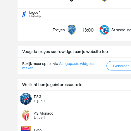
Ligue 1
Frankrijk
13:00
Troyes
Strasbour
Voeg de Troyes scorewidget aan je website toe
Bekijk meer opties via
Aangepaste widgets
Genereer 
maken
Wellicht ben je geïnteresseerd in
PSG
Ligue 1
AS Monaco
Ligue 1
Lyon