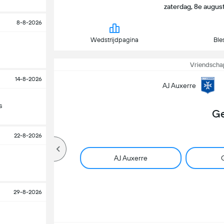
zaterdag, 8e august
8-8-2026
Wedstrijdpagina
Ble
Vriendschap
14-8-2026
AJ Auxerre
s
Ge
22-8-2026
AJ Auxerre
G
29-8-2026