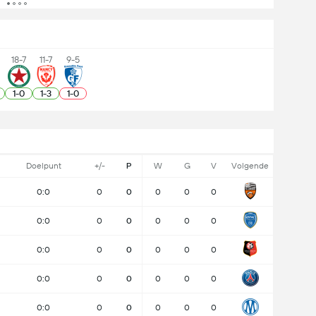
18-7
11-7
9-5
1
-
0
1
-
3
1
-
0
Doelpunt
+/-
P
W
G
V
Volgende
0:0
0
0
0
0
0
0:0
0
0
0
0
0
0:0
0
0
0
0
0
0:0
0
0
0
0
0
0:0
0
0
0
0
0