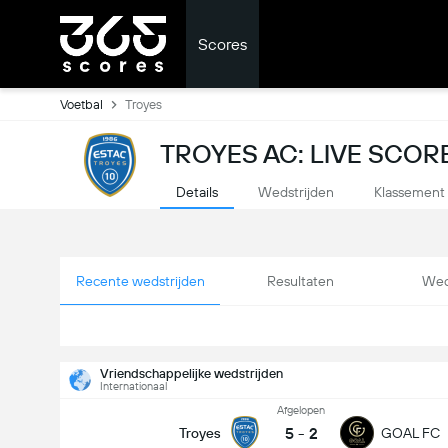
Scores
Voetbal
Troyes
TROYES AC: LIVE SCOR
Details
Wedstrijden
Klassement
Recente wedstrijden
Resultaten
Wed
Vriendschappelijke wedstrijden
Internationaal
Afgelopen
5
-
2
Troyes
GOAL FC