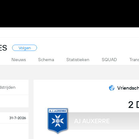
ES
Volgen
Nieuws
Schema
Statistieken
SQUAD
Tran
strijden
Vriendsch
2 
31-7-2026
AJ AUXERRE