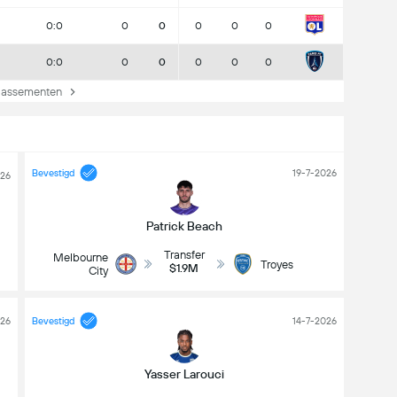
0:0
0
0
0
0
0
0:0
0
0
0
0
0
lassementen
Bevestigd
19-7-2026
026
Patrick Beach
Transfer
Melbourne
Troyes
$1.9M
City
026
Bevestigd
14-7-2026
Yasser Larouci