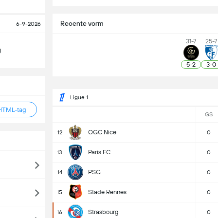
Recente vorm
6-9-2026
31-7
25-7
g
5
-
2
3
-
0
Ligue 1
HTML-tag
GS
OGC Nice
12
0
Paris FC
13
0
PSG
14
0
Stade Rennes
15
0
Strasbourg
16
0