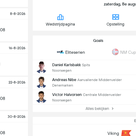
zaterdag, 8e augu
8-8-2026
Wedstrijdpagina
Opstelling
 08
Goals
16-8-2026
Eliteserien
NM Cup
d
Daniel Karlsbakk
Spits
Noorwegen
Andreas Nibe
Aanvallende Middenvelder
22-8-2026
Denemarken
Victor Halvorsen
Centrale Middenvelder
 08
Noorwegen
Alles bekijken
30-8-2026
E
 08
Viking