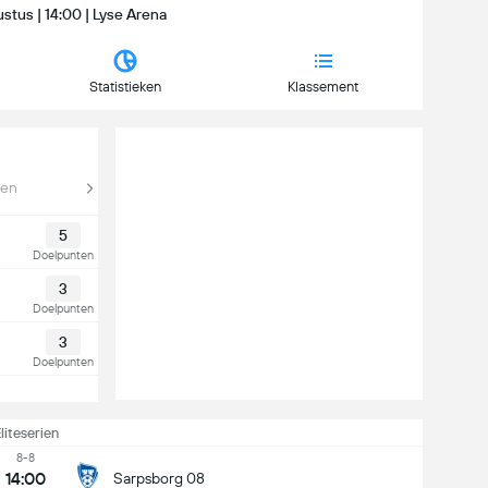
stus | 14:00 | Lyse Arena
Statistieken
Klassement
en
5
Doelpunten
3
Doelpunten
3
Doelpunten
liteserien
8-8
14:00
Sarpsborg 08