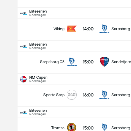
Eliteserien
Noorwegen
14:00
Viking
Sarpsborg
Eliteserien
Noorwegen
15:00
Sarpsborg 08
Sandefjor
NM Cupen
Noorwegen
16:00
Sparta Sarp
Sarpsborg
Eliteserien
Noorwegen
Eliteserien
16-8
15:00
Tromso
Sarpsborg
15:00
Sarpsborg 08
Sandefjord