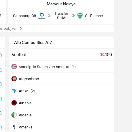
Mamour Ndiaye
Transfer
8
Sarpsborg 08
St-Etienne
$1.1M
s bekijken
Alle Competities A-Z
Voetbal
(
10
/154)
Verenigde Staten van Amerika
(4)
Afghanistan
Afrika
(2)
Albanië
Algerije
Amerika