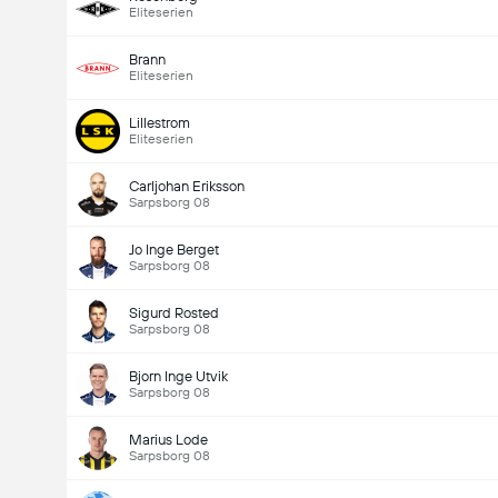
Eliteserien
Brann
Eliteserien
Lillestrom
Eliteserien
Carljohan Eriksson
Sarpsborg 08
Jo Inge Berget
Sarpsborg 08
Sigurd Rosted
Sarpsborg 08
Bjorn Inge Utvik
Sarpsborg 08
Marius Lode
Sarpsborg 08