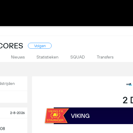
SCORES
Volgen
Nieuws
Statistieken
SQUAD
Transfers
strijden
2 
2-8-2026
VIKING
 08