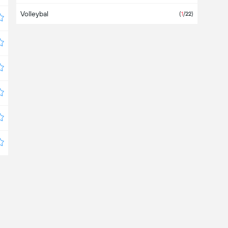
Volleybal
Bangladesh
(
1
/22)
Barbados
België
Belize
Bermuda
Boeroendi
Bolivia
(6)
Bosnië Herzegovina
Botswana
Brazilië
(
1
/6)
Brunei Darussalam