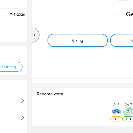
Ge
7-9-2026
Viking
G
HTML-tag
Recente vorm
2-8
26-7
3
-
3
1
-
0