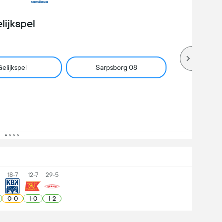
lijkspel
elijkspel
Sarpsborg 08
18-7
12-7
29-5
0
-
0
1
-
0
1
-
2