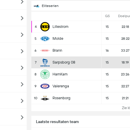
Eliteserien
GS
Doelpu
Lillestrom
4
15
22:18
Molde
5
15
28:22
Brann
6
16
33:27
Sarpsborg 08
7
15
18:19
HamKam
8
15
23:26
Valerenga
9
15
22:27
Rosenborg
10
15
21:21
Zie k
Laatste resultaten team