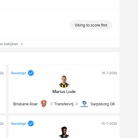
Viking to score first
s bekijken
026
Bevestigd
14-7-2026
Marius Lode
Brisbane Roar
Transfervrij
Sarpsborg 08
026
Bevestigd
10-7-2026