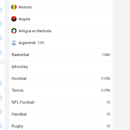
Andorra
Angola
Antigua en Barbuda
Argentinië
(
1
/5)
Basketbal
Armenië
(
1
/26)
Ijshockey
Aruba
Honkbal
Australië
(
3
/32)
Tennis
Azerbeidzjan
(
5
/78)
NFL Football
Azië
(1)
Handbal
Bahamas
(1)
Rugby
Bahrein
(1)