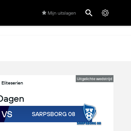
Mijn uitslagen
Uitgelichte wedstrijd
Eliteserien
Dagen
VS
SARPSBORG 08