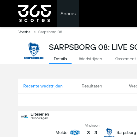
Scores
Voetbal
Sarpsborg 08
SARPSBORG 08: LIVE 
Details
Wedstrijden
Klassement
Recente wedstrijden
Resultaten
Wed
Eliteserien
Noorwegen
Afgelopen
3
-
3
Molde
Sarpsborg