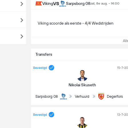
VS
Viking
Sarpsborg 08
zat, 8e aug. - 14:00
Viking scoorde als eerste - 4/4 Wedstrijden
Alle
Transfers
Bevestigd
15-7-2
Nikolai Skuseth
Sarpsborg 08
Verhuurd
Degerfors
Bevestigd
13-7-2