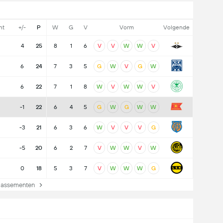
nt
+/-
P
W
G
V
Vorm
Volgende
4
25
8
1
6
V
V
W
W
V
6
24
7
3
5
G
W
V
G
W
6
22
7
1
8
W
V
W
W
V
-1
22
6
4
5
G
W
G
W
W
-3
21
6
3
6
W
V
V
V
G
-5
20
6
2
7
V
W
W
V
W
0
18
5
3
7
V
W
W
W
G
lassementen