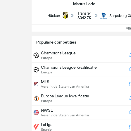
Marius Lode
Transfer
Häcken
Sarpsborg 0
$342.7K
Alle
Populaire competities
Champions League
Europa
Champions League Kwalificatie
Europa
MLS
Verenigde Staten van Amerika
Europa League Kwalificatie
Europa
NWSL
Verenigde Staten van Amerika
LaLiga
Spanje