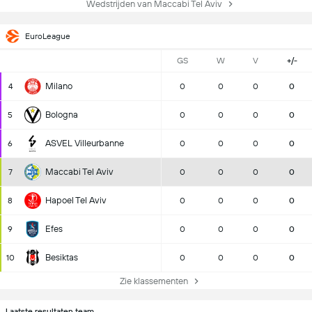
Wedstrijden van Maccabi Tel Aviv
EuroLeague
GS
W
V
+/-
Milano
4
0
0
0
0
Bologna
5
0
0
0
0
ASVEL Villeurbanne
6
0
0
0
0
Maccabi Tel Aviv
7
0
0
0
0
Hapoel Tel Aviv
8
0
0
0
0
Efes
9
0
0
0
0
Besiktas
10
0
0
0
0
Zie klassementen
Laatste resultaten team