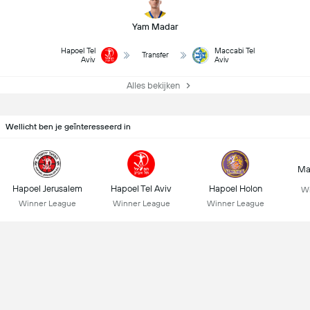
Yam Madar
Hapoel Tel
Maccabi Tel
Transfer
Aviv
Aviv
Alles bekijken
Wellicht ben je geïnteresseerd in
Ma
Hapoel Jerusalem
Hapoel Tel Aviv
Hapoel Holon
Wi
Winner League
Winner League
Winner League