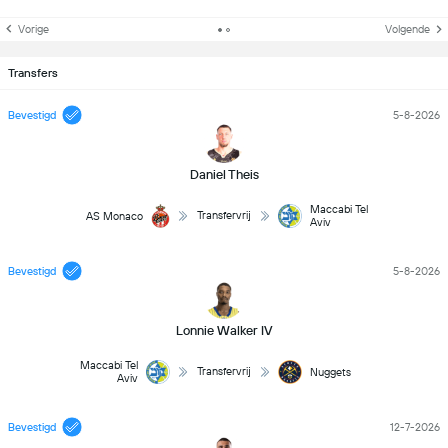
Vorige
Volgende
Transfers
Bevestigd
5-8-2026
Daniel Theis
Maccabi Tel
Transfervrij
AS Monaco
Aviv
Bevestigd
5-8-2026
Lonnie Walker IV
Maccabi Tel
Transfervrij
Nuggets
Aviv
Bevestigd
12-7-2026