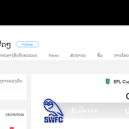
ົດໆ
Follow
າຕະລາງອັນດັບຄະແນນ
News
ສະຖານະ
ທີມ
ການໂອນ
ງການແຂ່ງຂັນ
EFL Cu
ເຊັບຟິລ ເວດ
08/08/2026