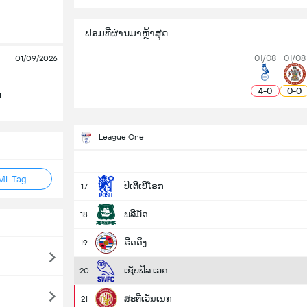
ຟອມທີ່ຜ່ານມາຫຼ້າສຸດ
01/08
01/08
01/09/2026
4
-
0
0
-
0
ດ
League One
ML Tag
ປີເຕີເບີໂຣກ
17
ພລີມັດ
18
ຣີດດິງ
19
ເຊັບຟິລ ເວດ
20
ສະຕີເວັນເນກ
21