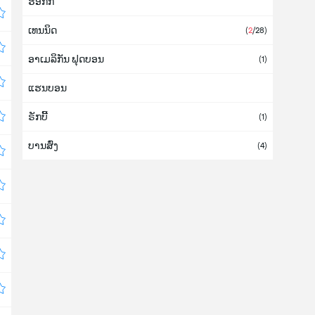
ຮ໊ອກກີ້
ກູບາ (ຄິວບາ)
ເທນນິດ
ກູຣາເກົາ
(
2
/28)
ອາເມລິກັນ ຟຸດບອນ
ກົດດີວົວ
(1)
ແຮນບອນ
ກົວເດລຸບ
ຣັກບີ້
ກົວເຕມາລາ
(3)
(1)
ບານສົ່ງ
ເກຣນາດາ
(4)
ເກຣັກ (ກຣີກ)
ເກົາຫລີໃຕ້
(7)
ເກົາຫລີເໜືອ
ໂກລົມບີ (ໂຄລຳເບຍ)
(1)
ຄອດສະຕາ ຣິກາ
(3)