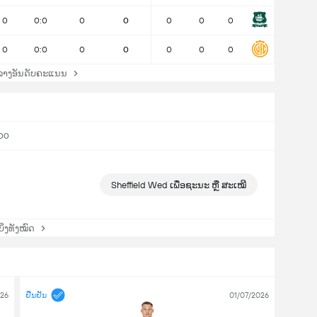
0
0:0
0
0
0
0
0
0
0:0
0
0
0
0
0
ລາງອັນດັບຄະແນນ
:00
Sheffield Wed ເພື່ອຊະນະ ຫຼື ສະເໝີ
່ງທັງໝົດ
026
ຢືນຢັນ
01/07/2026