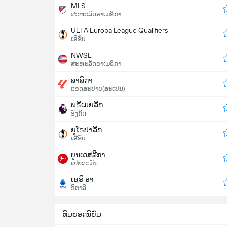
MLS
ສະຫະລັດອາເມຣິກາ
UEFA Europa League Qualifiers
ເອີຣົບ
NWSL
ສະຫະລັດອາເມຣິກາ
ລາລີກາ
ແອດສະປາຍ​(ສະເປນ)
ພຣີເມຍລີກ
ອັງກິດ
ຍູໂຣປາລີກ
ເອີຣົບ
ບູນເດສລີກາ
ເຢຍລະມັນ
ເຊຣີ ອາ
ອີຕາລີ
ທີມຍອດນິຍົມ