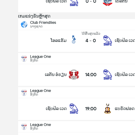
0
-
0
ເຊັບຟິລ ເວດ
ໂບລຕັນ
ເກມແຂ່ງຂັນຫຼ້າສຸດ
Club Friendlies
ນາໆຊາດ
ໄດ້ສິ້ນສຸດແລ້ວ
League One
4
-
0
ໂອລແຮັມ
ເຊັບຟິລ ເວ
15/08
14:00
ເລຕັນ ອໍຣຽນ
ເຊັບຟິລ ເວດ
League One
ອັງກິດ
ລວມປະຕູໃນເກມ (2.5)
14:00
ເລຕັນ ອໍຣຽນ
ເຊັບຟິລ ເວ
League One
ອັງກິດ
ຕໍ່າ
ສູງ
19:00
ເຊັບຟິລ ເວດ
ແບຣັດຟອດ
League One
ອັງກິດ