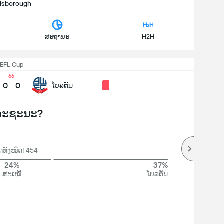
llsborough
ສະຖານະ
H2H
EFL Cup
66
0
-
0
ໂບລຕັນ
ຈະຊະນະ?
ທັງໝົດ! 454
24%
37%
ສະເໝີ
ໂບລຕັນ
ຕ