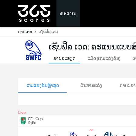
ຄະແນນ
ບານເຕະ
ເຊັບຟິລ ເວດ
ເຊັບຟິລ ເວດ: ຄະແນນແບບສ
ລາຍລະອຽດ
ແມັດ (ເກມແຂ່ງຂັນ)
ຕ
ເກມແຂ່ງຂັນຫຼ້າສຸດ
ຜົນການແຂ່ງ
ຕາຕະລາ
Live
EFL Cup
ອັງກິດ
66