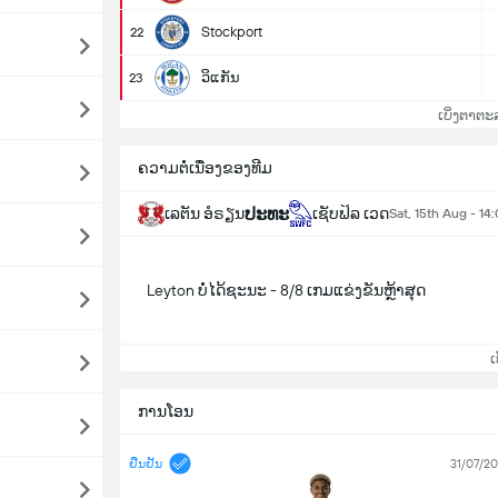
Stockport
22
ວິແກັນ
23
ເບິ່ງຕາຕະ
ຄວາມຕໍ່ເນື່ອງຂອງທີມ
ປະທະ
ເລຕັນ ອໍຣຽນ
ເຊັບຟິລ ເວດ
Sat, 15th Aug - 14
Leyton ບໍ່ໄດ້ຊະນະ - 8/8 ເກມແຂ່ງຂັນຫຼ້າສຸດ
ເບິ
ການໂອນ
ຢືນຢັນ
31/07/2