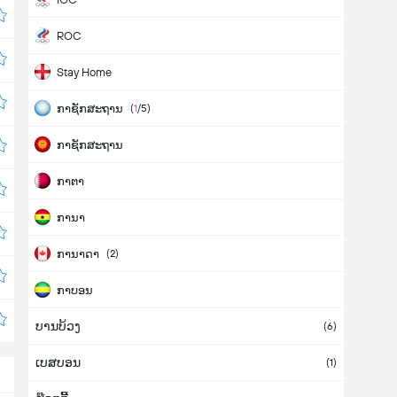
ROC
Stay Home
ກາຊັກສະຖານ
(
1
/5)
ກາຊັກສະຖານ
ກາຕາ
ການາ
ການາດາ
(2)
ກາບອນ
ບານບ້ວງ
ກາຢານາ
(6)
ເບສບອນ
ກິບຣາລຕາ
(1)