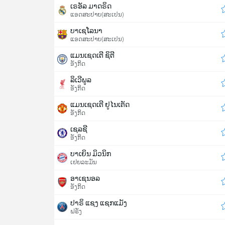
ເຣອັລ ມາດຣິດ
ແອດສະປາຍ​(ສະເປນ)
ບາເຊໂລນາ
ແອດສະປາຍ​(ສະເປນ)
ແມນເຊດເຕີ ຊິຕີ
ອັງກິດ
ລິເວີພູລ
ອັງກິດ
ແມນເຊດເຕີ ຢູໄນເຕັດ
ອັງກິດ
ເຊລຊີ
ອັງກິດ
ບາເຍິນ ມິວນິກ
ເຢຍລະມັນ
ອາເຊນອລ
ອັງກິດ
ປາຣິ ແຊງ ແຊກແມັງ
ຝຣັ່ງ