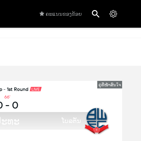
ຄະແນນຂອງຂ້ອຍ
ຄູ່ທີ່ໜ້າສົນໃຈ
p - 1st Round
LIVE
66
'
0
-
0
ປະທະ
ໂບລຕັນ