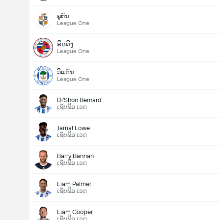
ລູຕັນ
League One
ຣີດດິງ
League One
ວິແກັນ
League One
Di'Shon Bernard
ເຊັບຟິລ ເວດ
Jamal Lowe
ເຊັບຟິລ ເວດ
Barry Bannan
ເຊັບຟິລ ເວດ
Liam Palmer
ເຊັບຟິລ ເວດ
Liam Cooper
ເຊັບຟິລ ເວດ