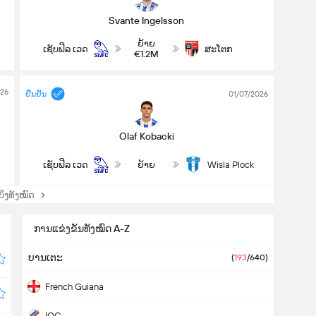
Svante Ingelsson
ຍ້າຍ
ເຊັບຟິລ ເວດ
ສະໂຕກ
€1.2M
026
ຢືນຢັນ
01/07/2026
Olaf Kobacki
ເຊັບຟິລ ເວດ
ຍ້າຍ
Wisla Plock
່ງທັງໝົດ
ການແຂ່ງຂັນທັງໝົດ A-Z
ບານເຕະ
(
193
/640)
French Guiana
IOC