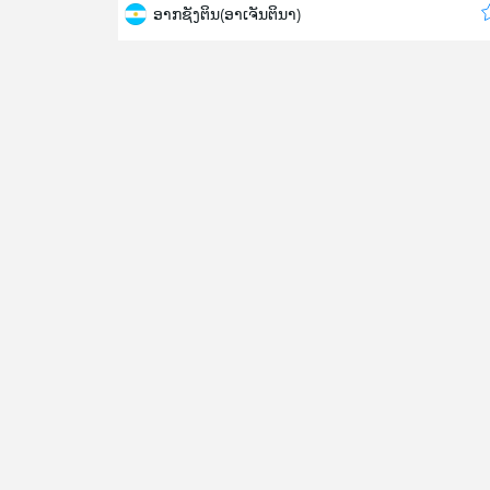
ອາກຊັງຕິນ(ອາເຈັນຕິນາ)