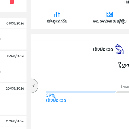
Hi
ໜ້າຄູ່ແຂ່ງຂັນ
ການວາງຕຳແໜ່ງຜູ້ຫຼິ້ນ
01/08/2026
ດ
ເຊັບຟິລ ເວດ
15/08/2026
ໃຜ
ດ
ໂຫວດ
20/08/2026
39%
ເຊັບຟິລ ເວດ
29/08/2026