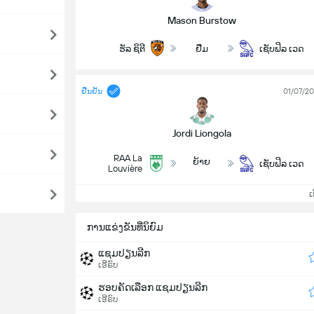
Mason Burstow
ຮັລ ຊິຕີ
ຢືມ
ເຊັບຟິລ ເວດ
ຢືນຢັນ
01/07/2
Jordi Liongola
RAA La
ຍ້າຍ
ເຊັບຟິລ ເວດ
Louvière
ເບິ
ການແຂ່ງຂັນທີ່ນິຍົມ
ແຊມປຽນລີກ
ເອີຣົບ
ຮອບຄັດເລືອກ ແຊມປຽນລີກ
ເອີຣົບ