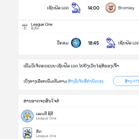
14:00
ເຊັບຟິລ ເວດ
Bromley
League One
ອັງກິດ
18:45
ວີຄອມ
ເຊັບຟິລ ເວ
ເພີ່ມວິເຈັດຄະແນນ ເຊັບຟິລ ເວດ ໄປຍັງເວັບໄຊທ໌ຂອງເຈົ້າ
ເບິ່ງທາງເລືອກເພີ່ມເຕີມຕາມ
ສ້າງວິເຈັດທີ່ກຳນົດເອງ
ສ້າງ HT
ທ່ານອາດຈະສົນໃຈຕໍ່
ເລດເຕີ ຊິຕີ
League One
ຮັດ
League One