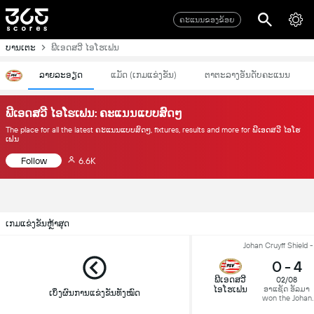
ຄະແນນຂອງຂ້ອຍ
ບານເຕະ
ພີເອດສວີ ໄອໂຮເຟນ
ລາຍລະອຽດ
ແມັດ (ເກມແຂ່ງຂັນ)
ຕາຕະລາງອັນດັບຄະແນນ
ພີເອດສວີ ໄອໂຮເຟນ: ຄະແນນແບບສົດໆ
The place for all the latest ຄະແນນແບບສົດໆ, fixtures, results and more for ພີເອດສວີ ໄອໂຮ
ເຟນ
Follow
6.6K
ເກມແຂ່ງຂັນຫຼ້າສຸດ
Johan Cruyff Shield -
0
-
4
ພີເອດສວີ
02/08
ໄອໂຮເຟນ
ອາແຊັດ ອັລມາ
ເບິ່ງຜົນການແຂ່ງຂັນທັງໝົດ
won the Johan
Cruyff Shield