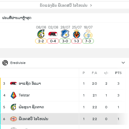
ນັດແຂ່ງຂັນ ພີເອດສວີ ໄອໂຮເຟນ
ຟອມທີ່ຜ່ານມາຫຼ້າສຸດ
08/08
02/08
28/07
25/07
18/07
2
-
2
0
-
4
3
-
0
1
-
3
7
-
3
Eredivisie
P
F:A
+/-
PTS
ອາແຊັດ ອັລມາ
3
1
2:0
2
3
Telstar
4
1
2:1
1
3
ຟໍຣທູນາ ຊິດຕາດ
5
1
2:2
0
1
ພີເອດສວີ ໄອໂຮເຟນ
6
1
2:2
0
1