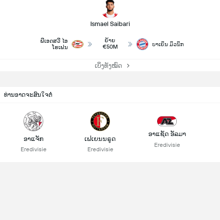
Ismael Saibari
ຍ້າຍ
ພີເອດສວີ ໄອ
ບາເຍິນ ມິວນິກ
€50M
ໂຮເຟນ
ເບິ່ງທັງໝົດ
ທ່ານອາດຈະສົນໃຈຕໍ່
ອາແຊັດ ອັລມາ
ອາແຈັກ
ເຟເຍນນຣູດ
Eredivisie
Eredivisie
Eredivisie