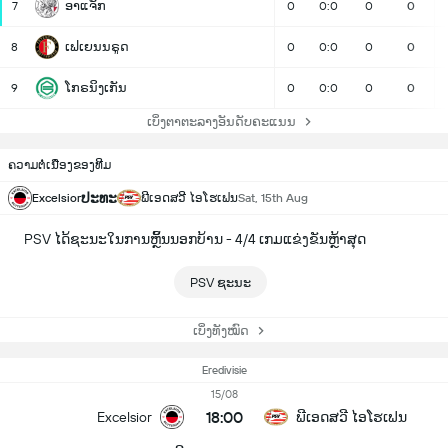
ອາແຈັກ
7
0
0:0
0
0
ເຟເຍນນຣູດ
8
0
0:0
0
0
ໂກຣນິງເກັນ
9
0
0:0
0
0
ເບິ່ງຕາຕະລາງອັນດັບຄະແນນ
ຄວາມຕໍ່ເນື່ອງຂອງທີມ
ປະທະ
Excelsior
ພີເອດສວີ ໄອໂຮເຟນ
Sat, 15th Aug
PSV ໄດ້ຊະນະໃນການຫຼິ້ນນອກບ້ານ - 4/4 ເກມແຂ່ງຂັນຫຼ້າສຸດ
PSV ຊະນະ
ເບິ່ງທັງໝົດ
Eredivisie
15/08
18:00
Excelsior
ພີເອດສວີ ໄອໂຮເຟນ