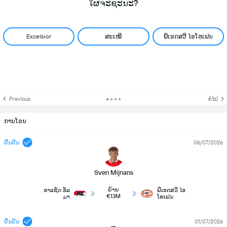
ໃຜຈະຊະນະ?
Excelsior
ສະເໝີ
ພີເອດສວີ ໄອໂຮເຟນ
Previous
ຕໍ່ໄປ
ການໂອນ
ຢືນຢັນ
06/07/2026
Sven Mijnans
ຍ້າຍ
ອາແຊັດ ອັລ
ພີເອດສວີ ໄອ
€13M
ມາ
ໂຮເຟນ
ຢືນຢັນ
01/07/2026