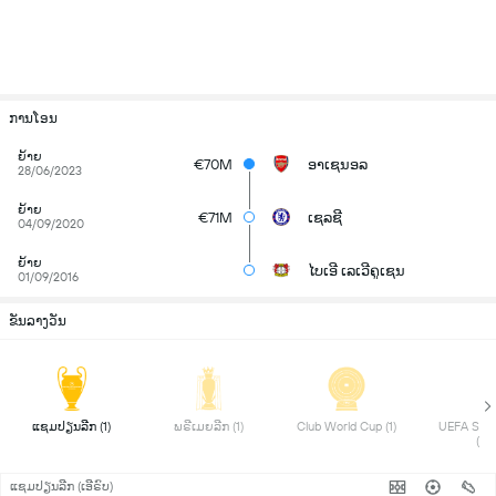
ການໂອນ
ຍ້າຍ
€70M
ອາເຊນອລ
28/06/2023
ຍ້າຍ
€71M
ເຊລຊີ
04/09/2020
ຍ້າຍ
ໄບເອີ ເລເວີຄູເຊນ
01/09/2016
ຂັນລາງວັນ
 ແຊມປຽນລີກ (1) 
 ພຣີເມຍລີກ (1) 
 Club World Cup (1) 
 UEFA Supe
(1) 
ແຊມປຽນລີກ (ເອີຣົບ)