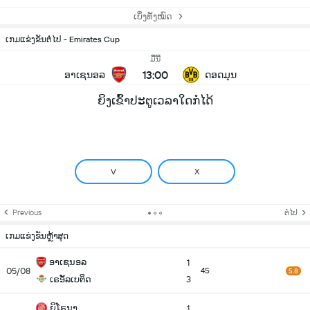
ເບິ່ງທັງໝົດ
ເກມແຂ່ງຂັນຕໍ່ໄປ - Emirates Cup
ມື້ນີ້
13:00
ອາເຊນອລ
ດອດມຸນ
ຍິງເຂົ້າປະຕູເວລາໃດກໍໄດ້
V
X
Previous
ຕໍ່ໄປ
ເກມແຂ່ງຂັນຫຼ້າສຸດ
ອາເຊນອລ
1
05/08
45
5.8
ເຣອັັລເບຕິດ
3
ຍິໂຣນາ
1