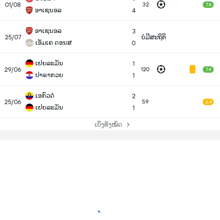
01/08
32
7.4
ອາເຊນອລ
4
ອາເຊນອລ
3
25/07
ບໍ່ມີສະຖິຕິ
ເອັມເຄ ດອນສ
0
ເຢຍລະມັນ
1
29/06
120
7.4
ປາຣາກວຍ
1
ເອກົວດໍ
2
25/06
59
6.4
ເຢຍລະມັນ
1
ເບິ່ງທັງໝົດ