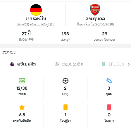
ເຢຍລະມັນ
ອາເຊນອລ
ໝວກ(62) ຄະແນນ (ປະຕູ) (25)
ສັນຍາຈົນເຖິງ (30/06/2028)
27 ປີ
1.93
29
11/06/1999
ລວງສູງ
Jersey Number
ສະຖານະ
ພຣີເມຍລີກ
ແຊມປຽນລີກ
EFL Cup
12/38
2
3
ໜວກ
ປະຕູ
ຊ່ວຍ
6.8
1
0
ການຈັດອັນດັບ
ໃບເຫຼືອງ
ໃບແດງ