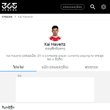
ຄະແນນຂອງຂ້ອຍ
ບານເຕະ
Kai Havertz
Kai Havertz
ກອງໜ້າຕົວກາງ
Kai Havertz (ເຢຍລະມັນ, 27) is a ບານເຕະ player, currently playing for ອາເຊນ
ອລ in ອັງກິດ.
ໂປຣໄຟ
ແມັດ (ເກມແຂ່ງຂັນ)
ສະຖານະ
Ad
ຂໍ້ມູນຜູ້ຫຼິ້ນ