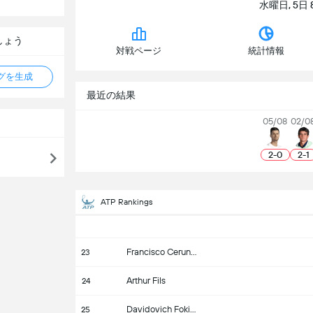
水曜日, 5日 8月
ましょう
対戦ページ
統計情報
タグを生成
最近の結果
05/08
02/0
2
-
0
2
-
1
ATP Rankings
Francisco Cerundolo
23
Arthur Fils
24
Davidovich Fokina
25