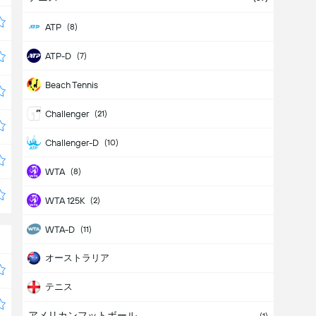
ATP
(8)
ATP-D
(7)
Beach Tennis
Challenger
(21)
Challenger-D
(10)
WTA
(8)
WTA 125K
(2)
WTA-D
(11)
オーストラリア
テニス
アメリカンフットボール
五輪