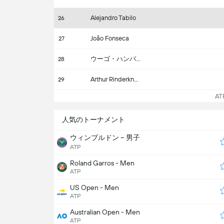
Alejandro Tabilo
26
João Fonseca
27
ウーゴ・ハンバート
28
Arthur Rinderknech
29
ATP 
人気のトーナメント
ウィンブルドン – 男子
ATP
Roland Garros - Men
ATP
US Open - Men
ATP
Australian Open - Men
ATP