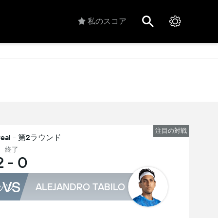
私のスコア
注目の対戦
real - 第2ラウンド
終了
2
-
0
VS
ッツ
ALEJANDRO TABILO