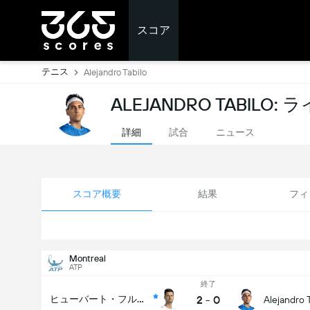
スコア
テニス
Alejandro Tabilo
ALEJANDRO TABILO
詳細
試合
ニュース
スコア概要
結果
フィ
Montreal
ATP
終了
2
-
0
ヒューバート・フルカッツ
Alejandro 