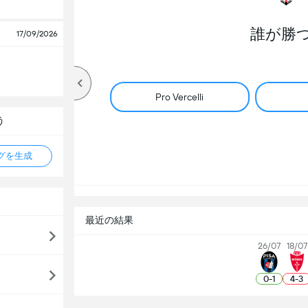
誰が勝
17/09/2026
Pro Vercelli
う
タグを生成
最近の結果
26/07
18/07
0
-
1
4
-
3