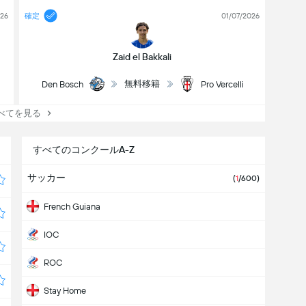
026
確定
01/07/2026
Zaid el Bakkali
無料移籍
Den Bosch
Pro Vercelli
てを見る
すべてのコンクールA-Z
サッカー
(
1
/600)
French Guiana
IOC
ROC
Stay Home