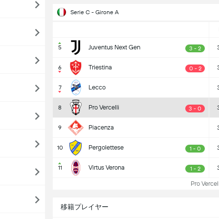
Serie C - Girone A
Juventus Next Gen
5
3 - 2
Triestina
6
0 - 2
Lecco
7
Pro Vercelli
8
3 - 0
Piacenza
9
Pergolettese
10
1 - 0
Virtus Verona
11
1 - 2
Pro Verc
移籍プレイヤー