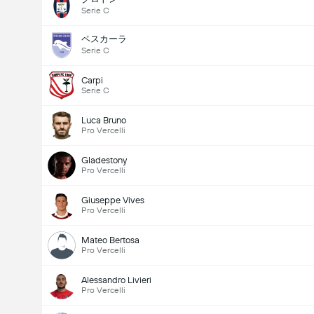
Serie C
ペスカーラ
Serie C
Carpi
Serie C
Luca Bruno
Pro Vercelli
Gladestony
Pro Vercelli
Giuseppe Vives
Pro Vercelli
Mateo Bertosa
Pro Vercelli
Alessandro Livieri
Pro Vercelli