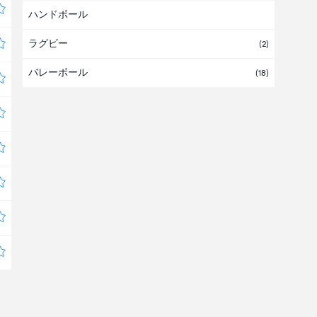
ハンドボール
アルバ
ラグビー
アルバニア
(2)
バレーボール
アルメニア
(1)
(18)
アンゴラ
アンティグアバーブーダ
アンドラ
イエメン
イスラエル
(2)
イタリア
(2)
イラク
イラン