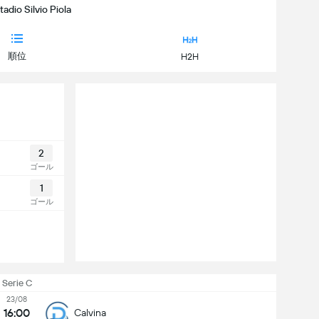
tadio Silvio Piola
順位
H2H
2
ゴール
1
ゴール
Serie C
23/08
16:00
Calvina