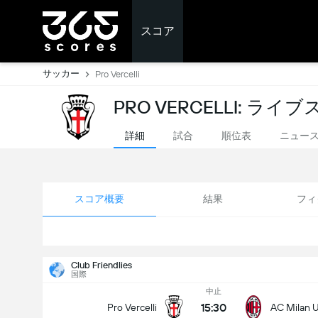
スコア
サッカー
Pro Vercelli
PRO VERCELLI: ライ
詳細
試合
順位表
ニュー
スコア概要
結果
フィ
Club Friendlies
国際
中止
15:30
Pro Vercelli
AC Milan 