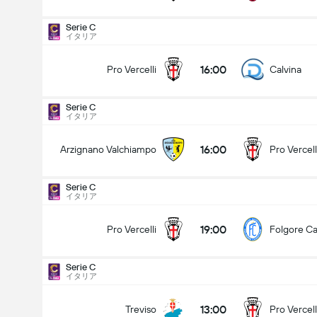
Serie C
イタリア
16:00
Pro Vercelli
Calvina
Serie C
イタリア
16:00
Arzignano Valchiampo
Pro Vercell
Serie C
イタリア
19:00
Pro Vercelli
Folgore Ca
Serie C
イタリア
Serie C
30/08
13:00
Treviso
Pro Vercell
16:00
ignano Valchiampo
Pro Vercelli