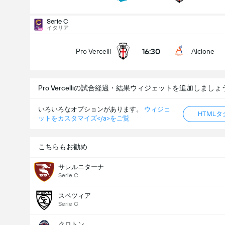
Serie C
試合のゴールの合計 (2.5)
イタリア
16:30
Pro Vercelli
Alcione
アンダー
オーバー
Pro Vercelliの試合経過・結果ウィジェットを追加しましょ
いろいろなオプションがあります。
ウィジェ
HTML
ットをカスタマイズ</a>をご覧
こちらもお勧め
サレルニターナ
Serie C
スペツィア
Serie C
クロトン