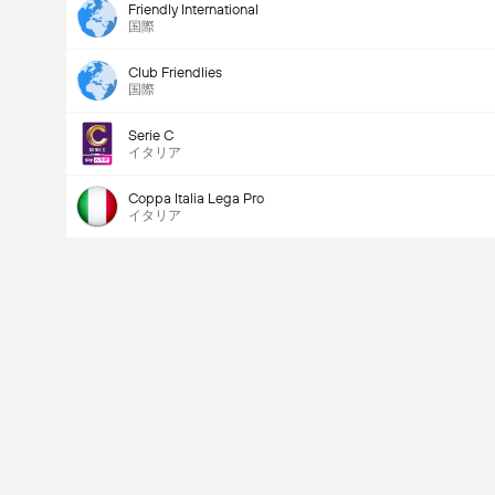
Friendly International
国際
Club Friendlies
国際
Serie C
イタリア
Coppa Italia Lega Pro
イタリア