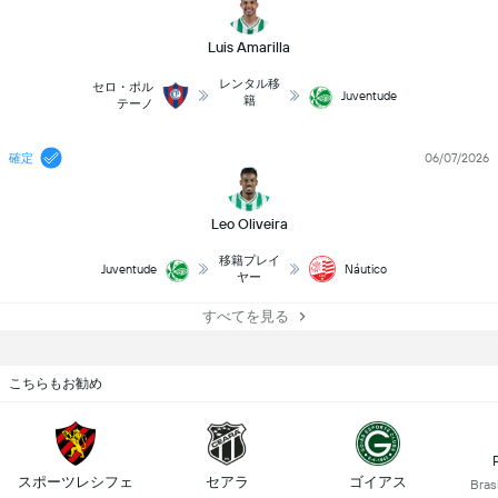
Luis Amarilla
レンタル移
セロ・ポル
Juventude
籍
テーノ
確定
06/07/2026
Leo Oliveira
移籍プレイ
Juventude
Náutico
ヤー
すべてを見る
こちらもお勧め
スポーツレシフェ
セアラ
ゴイアス
Brasi