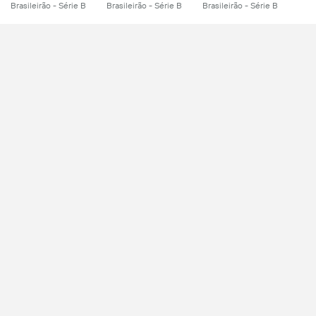
Brasileirão - Série B
Brasileirão - Série B
Brasileirão - Série B