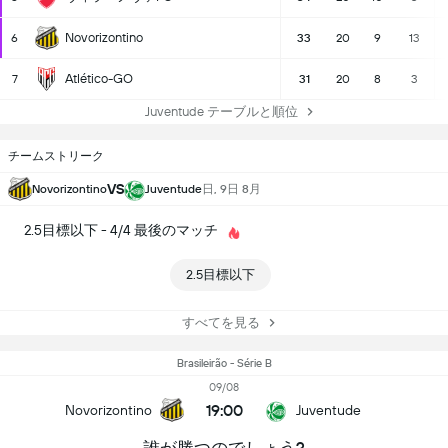
Novorizontino
6
33
20
9
13
Atlético-GO
7
31
20
8
3
Juventude テーブルと順位
チームストリーク
VS
日, 9日 8月
Novorizontino
Juventude
2.5目標以下 - 4/4 最後のマッチ
2.5目標以下
すべてを見る
Brasileirão - Série B
09/08
19:00
Novorizontino
Juventude